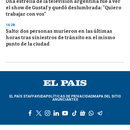
Una estrella de la televisión argentina fue a ver
el show de Gustaf y quedó deslumbrada: "Quiero
trabajar con vos"
16:28
Salto: dos personas murieron en las últimas
horas tras siniestros de tránsito en el mismo
punto de la ciudad
EL PAÍS STAFF
AYUDA
POLÍTICAS DE PRIVACIDAD
MAPA DEL SITIO
ANUNCIANTES
f
t
i
l
y
t
g
w
t
a
w
n
i
o
i
o
h
e
c
i
s
n
u
k
o
a
l
e
t
t
k
t
t
g
t
e