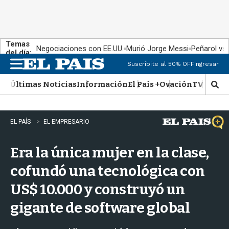
Temas
Negociaciones con EE.UU.
Murió Jorge Messi
Peñarol vs
del día:
Suscribite al 50% OFF
Ingresar
M
e
Últimas Noticias
Información
El País +
Ovación
TV Show
n
M
u
o
s
t
EL PAÍS
EL EMPRESARIO
r
a
Era la única mujer en la clase,
r
b
cofundó una tecnológica con
�
s
US$ 10.000 y construyó un
q
u
gigante de software global
e
d