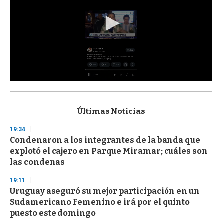
0
s
e
c
Últimas Noticias
o
n
19:34
d
Condenaron a los integrantes de la banda que
s
o
explotó el cajero en Parque Miramar; cuáles son
f
las condenas
3
3
s
19:11
e
Uruguay aseguró su mejor participación en un
c
Sudamericano Femenino e irá por el quinto
o
n
puesto este domingo
d