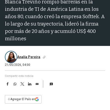
a
Blanca Treviño rompió barreras en la
industria de TI de América Latina en los
años 80, cuando creó la empresa Softtek. A
lo largo de su trayectoria, lideró la firma
por más de 20 años y acumuló US$ 400
millones
Analía Pereira
21/05/2026, 04:00
Compartir esta noticia
F
W
T
L
E
a
h
w
i
m
c
a
i
n
a
e
t
t
k
i
+
Agregar El País en
b
s
t
e
l
o
A
e
d