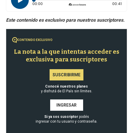
Tiempo transcurrido: 0 segundos
Durac
00:00
00:41
CONTENIDO EXCLUSIVO
La nota a la que intentas acceder es
exclusiva para suscriptores
SUSCRIBIRME
Conocé nuestros planes
y disfrutá de El País sin límites.
INGRESAR
Si ya sos suscriptor
podés
ingresar con tu usuario y contraseña.