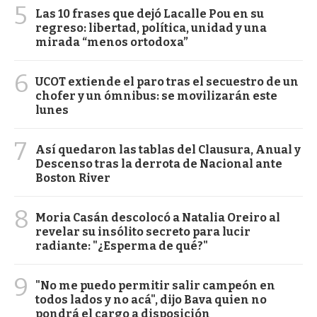
5
Las 10 frases que dejó Lacalle Pou en su
regreso: libertad, política, unidad y una
mirada “menos ortodoxa”
6
UCOT extiende el paro tras el secuestro de un
chofer y un ómnibus: se movilizarán este
lunes
7
Así quedaron las tablas del Clausura, Anual y
Descenso tras la derrota de Nacional ante
Boston River
8
Moria Casán descolocó a Natalia Oreiro al
revelar su insólito secreto para lucir
radiante: "¿Esperma de qué?"
9
"No me puedo permitir salir campeón en
todos lados y no acá", dijo Bava quien no
pondrá el cargo a disposición