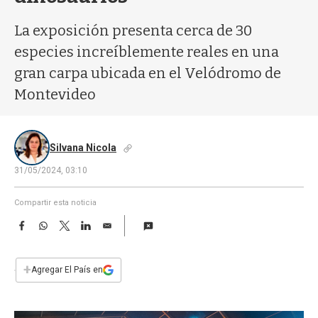
a
La exposición presenta cerca de 30
especies increíblemente reales en una
gran carpa ubicada en el Velódromo de
Montevideo
Silvana Nicola
31/05/2024, 03:10
Compartir esta noticia
F
W
T
L
E
a
h
w
i
m
c
a
i
n
a
e
t
t
k
i
+
Agregar El País en
b
s
t
e
l
o
A
e
d
o
p
r
I