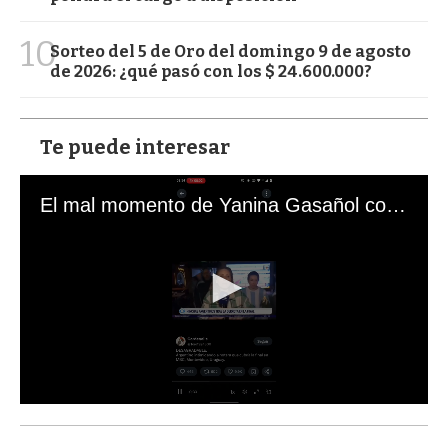
10
Sorteo del 5 de Oro del domingo 9 de agosto
de 2026: ¿qué pasó con los $ 24.600.000?
Te puede interesar
El mal momento de Yanina Gasañol con un hincha argentino en "Subrayado"
0
s
e