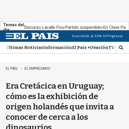
Temas del
Discurso Lacalle Pou
Partido suspendido
En Clave País
día:
Suscribite al 50% OFF
Ingresar
M
e
Últimas Noticias
Información
El País +
Ovación
TV Show
n
M
u
o
s
t
EL PAÍS
EL EMPRESARIO
r
a
Era Cretácica en Uruguay;
r
b
cómo es la exhibición de
�
s
origen holandés que invita a
q
u
conocer de cerca a los
e
d
dinosaurios