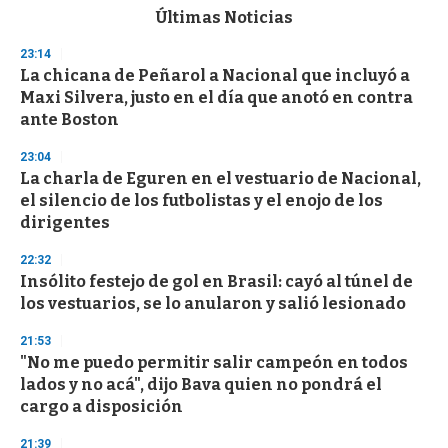
c
Últimas Noticias
o
n
23:14
d
La chicana de Peñarol a Nacional que incluyó a
s
o
Maxi Silvera, justo en el día que anotó en contra
f
ante Boston
3
3
s
23:04
e
La charla de Eguren en el vestuario de Nacional,
c
el silencio de los futbolistas y el enojo de los
o
n
dirigentes
d
s
22:32
Insólito festejo de gol en Brasil: cayó al túnel de
los vestuarios, se lo anularon y salió lesionado
21:53
"No me puedo permitir salir campeón en todos
lados y no acá", dijo Bava quien no pondrá el
cargo a disposición
21:39