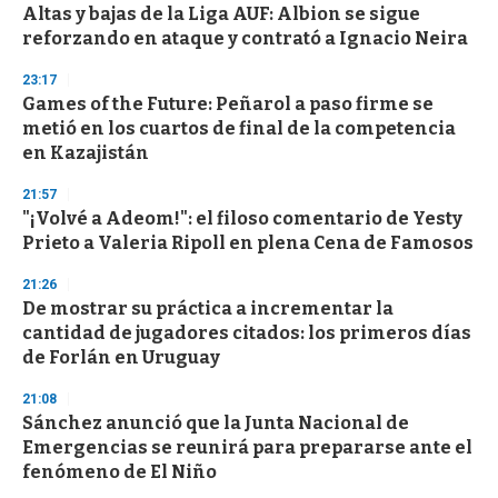
s
Altas y bajas de la Liga AUF: Albion se sigue
reforzando en ataque y contrató a Ignacio Neira
23:17
Games of the Future: Peñarol a paso firme se
metió en los cuartos de final de la competencia
en Kazajistán
21:57
"¡Volvé a Adeom!": el filoso comentario de Yesty
Prieto a Valeria Ripoll en plena Cena de Famosos
21:26
De mostrar su práctica a incrementar la
cantidad de jugadores citados: los primeros días
de Forlán en Uruguay
21:08
Sánchez anunció que la Junta Nacional de
Emergencias se reunirá para prepararse ante el
fenómeno de El Niño