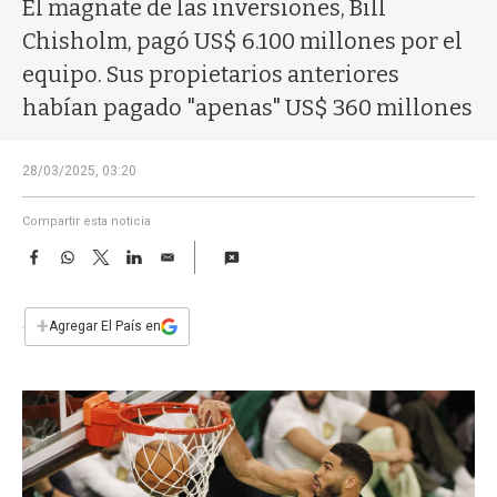
a
El magnate de las inversiones, Bill
Chisholm, pagó US$ 6.100 millones por el
equipo. Sus propietarios anteriores
habían pagado "apenas" US$ 360 millones
28/03/2025, 03:20
Compartir esta noticia
F
W
T
L
E
a
h
w
i
m
c
a
i
n
a
e
t
t
k
i
+
Agregar El País en
b
s
t
e
l
o
A
e
d
o
p
r
I
k
p
n