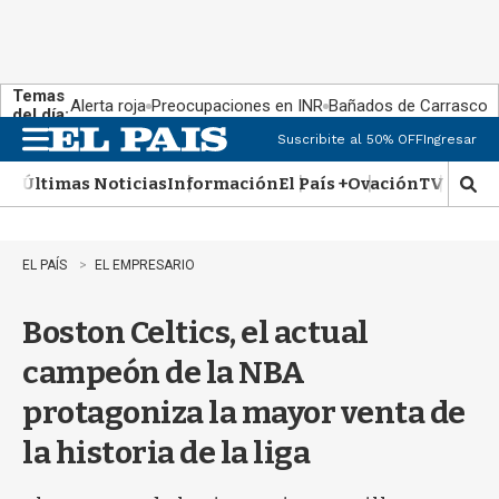
Temas
Alerta roja
Preocupaciones en INR
Bañados de Carrasco
del día:
Suscribite al 50% OFF
Ingresar
M
e
Últimas Noticias
Información
El País +
Ovación
TV Show
n
M
u
o
s
t
EL PAÍS
EL EMPRESARIO
r
a
Boston Celtics, el actual
r
b
campeón de la NBA
�
s
protagoniza la mayor venta de
q
u
la historia de la liga
e
d