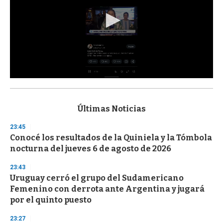
0
s
e
c
Últimas Noticias
o
n
23:45
d
Conocé los resultados de la Quiniela y la Tómbola
s
o
nocturna del jueves 6 de agosto de 2026
f
3
23:43
3
s
Uruguay cerró el grupo del Sudamericano
e
Femenino con derrota ante Argentina y jugará
c
por el quinto puesto
o
n
d
23:27