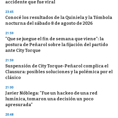
accidente que fue viral
3
3
s
23:45
e
Conocé los resultados de la Quiniela y la Tómbola
c
nocturna del sábado 8 de agosto de 2026
o
n
d
21:59
s
"Que se juegue el fin de semana que viene": la
postura de Peñarol sobre la fijación del partido
ante City Torque
21:59
Suspensión de City Torque-Peñarol complica el
Clausura: posibles soluciones y la polémica por el
clásico
21:00
Javier Nóblega: "Fue un hackeo de una red
lumínica, tomaron una decisión un poco
apresurada"
20:48