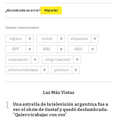
¿Encontraste un error?
Reportar
Temas relacionados
ingreso
costos
impuestos
IRPF
IRAE
IASS
recaudación
Jorge Caumont
reforma tributaria
premium
Las Más Vistas
1
Una estrella de la televisión argentina fue a
ver el show de Gustaf y quedó deslumbrada:
"Quiero trabajar con vos"