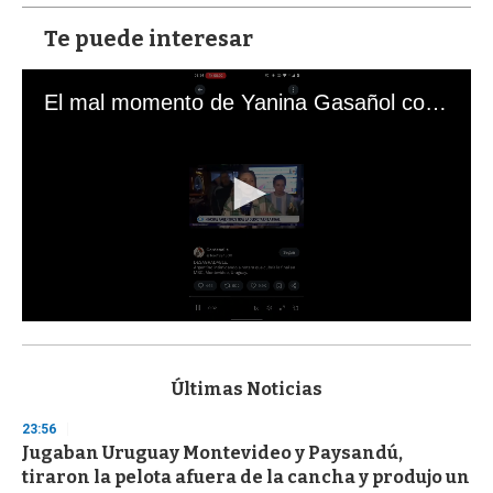
Te puede interesar
El mal momento de Yanina Gasañol con un hincha argentino en "Subrayado"
0
s
e
c
Últimas Noticias
o
n
23:56
d
Jugaban Uruguay Montevideo y Paysandú,
s
o
tiraron la pelota afuera de la cancha y produjo un
f