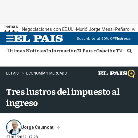
Temas
Negociaciones con EE.UU.
Murió Jorge Messi
Peñarol vs
del día:
Suscribite al 50% OFF
Ingresar
M
e
Últimas Noticias
Información
El País +
Ovación
TV Show
n
M
u
o
s
t
EL PAÍS
ECONOMÍA Y MERCADO
r
a
Tres lustros del impuesto al
r
b
ingreso
�
s
q
u
e
Jorge Caumont
d
27/02/2022, 17:28