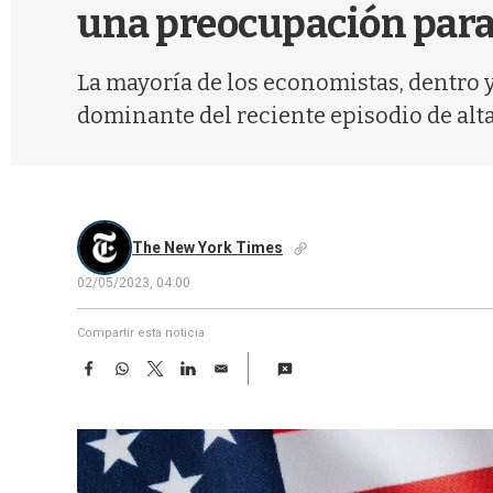
una preocupación para 
La mayoría de los economistas, dentro y
dominante del reciente episodio de alt
The New York Times
02/05/2023, 04:00
Compartir esta noticia
F
W
T
L
E
a
h
w
i
m
c
a
i
n
a
e
t
t
k
i
b
s
t
e
l
o
A
e
d