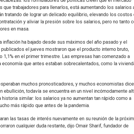
mpecabezas: los formuladores de políticas creen que el mercado
s que trabajadores para llenarlos, está aumentando los salarios 
tán tratando de lograr un delicado equilibrio, elevando los costos
ntratación y aliviar la presión sobre los salarios, pero no tanto
dores en masa.
a inflación ha bajado desde sus máximos del año pasado y el
publicados el jueves mostraron que el producto interno bruto,
olo 1,1% en el primer trimestre. Las empresas han comenzado a
la economía que antes estaban sobrecalentados, como la vivienda
e esperaban muchos pronosticadores, y muchos economistas dic
n ebullición, todavía se encuentra en un nivel incómodamente alt
 historia similar: los salarios ya no aumentan tan rápido como a
cho más rápido que antes de la pandemia.
aran las tasas de interés nuevamente en su reunión de la próxi
orraron cualquier duda restante, dijo Omair Sharif, fundador de