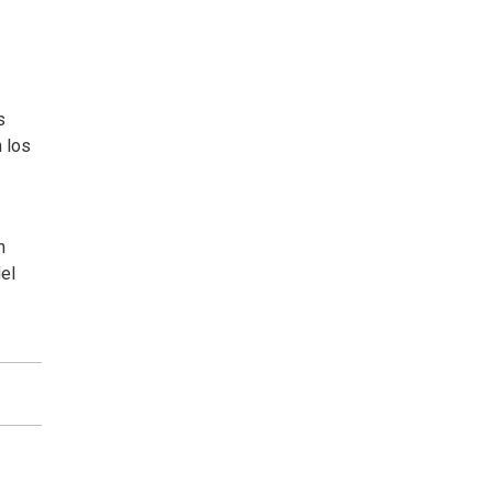
s
n los
n
del