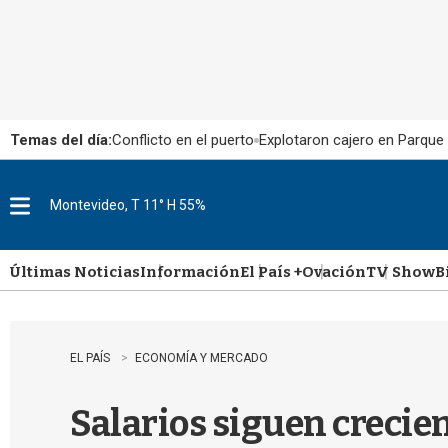
Temas del día:
Conflicto en el puerto
Explotaron cajero en Parque
Montevideo, T 11° H 55%
M
e
n
u
Últimas Noticias
Información
El País +
Ovación
TV Show
B
EL PAÍS
ECONOMÍA Y MERCADO
Salarios siguen crecie