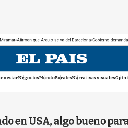
 Miramar
Afirman que Araujo se va del Barcelona
Gobierno demanda
ienestar
Negocios
Mundo
Rurales
Narrativas visuales
Opin
ndo en USA, algo bueno para