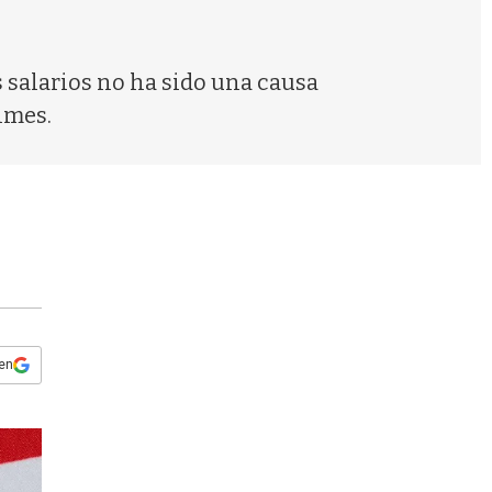
s
q
u
e
s salarios no ha sido una causa
d
imes.
a
 en