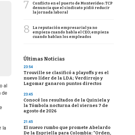
7
Conflicto en el puerto de Montevideo: TCP
denuncia que el sindicato pidió reducir
la jornada laboral
8
La reputación empresarial ya no
empieza cuando habla el CEO; empieza
cuando hablan los empleados
Últimas Noticias
23:54
Trouville se clasificó a playoffs y es el
nuevo líder de la LDA; Verdirrojo y
Lagomar ganaron puntos directos
o al
a de
23:45
Conocé los resultados de la Quiniela y
la Tómbola nocturna del viernes 7 de
e
agosto de 2026
21:45
El nuevo rumbo que promete Abelardo
 la
De la Espriella para Colombia: "Orden,