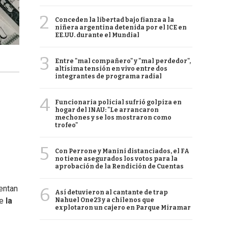
2
Conceden la libertad bajo fianza a la
niñera argentina detenida por el ICE en
EE.UU. durante el Mundial
3
Entre "mal compañero" y "mal perdedor",
altísima tensión en vivo entre dos
integrantes de programa radial
4
Funcionaria policial sufrió golpiza en
hogar del INAU: "Le arrancaron
mechones y se los mostraron como
trofeo"
5
Con Perrone y Manini distanciados, el FA
no tiene asegurados los votos para la
aprobación de la Rendición de Cuentas
entan
6
Así detuvieron al cantante de trap
de
la
Nahuel One23 y a chilenos que
explotaron un cajero en Parque Miramar