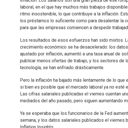
inflación. Los salarios son una gran pieza de ese ro
laboral, en el que hay muchos más trabajos disponible
ritmo insostenible, lo que contribuye a la inflación. Es
los préstamos lo suficiente como para desalentar la co
para que las empresas comiencen a despedir trabaja
Los resultados de esos esfuerzos han sido mixtos. L
crecimiento económico se ha desacelerado: los datos 
ajustado por inflación, aumentó a una tasa anual de s
publicar menos ofertas de trabajo, y los sectores de 
tecnología, se han enfriado drásticamente.
Pero la inflación ha bajado más lentamente de lo qu
si bien es posible que el mercado laboral ya no esté e
Las cifras salariales publicadas el viernes cuentan una
mediados del año pasado, pero siguen aumentando mu
Ya se esperaba que los funcionarios de la Fed aument
semana, y los datos salariales publicados el viernes b
Inflation Insights.