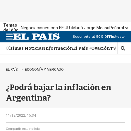
Temas
Negociaciones con EE.UU.
Murió Jorge Messi
Peñarol vs
del día:
Suscribite al 50% OFF
Ingresar
M
e
Últimas Noticias
Información
El País +
Ovación
TV Show
n
M
u
o
s
t
EL PAÍS
ECONOMÍA Y MERCADO
r
a
¿Podrá bajar la inflación en
r
b
Argentina?
�
s
q
u
11/12/2022, 15:34
e
d
Compartir esta noticia