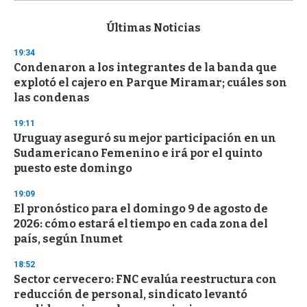
s
e
c
Últimas Noticias
o
n
19:34
d
Condenaron a los integrantes de la banda que
s
o
explotó el cajero en Parque Miramar; cuáles son
f
las condenas
3
3
s
19:11
e
Uruguay aseguró su mejor participación en un
c
Sudamericano Femenino e irá por el quinto
o
n
puesto este domingo
d
s
19:09
El pronóstico para el domingo 9 de agosto de
2026: cómo estará el tiempo en cada zona del
país, según Inumet
18:52
Sector cervecero: FNC evalúa reestructura con
reducción de personal, sindicato levantó