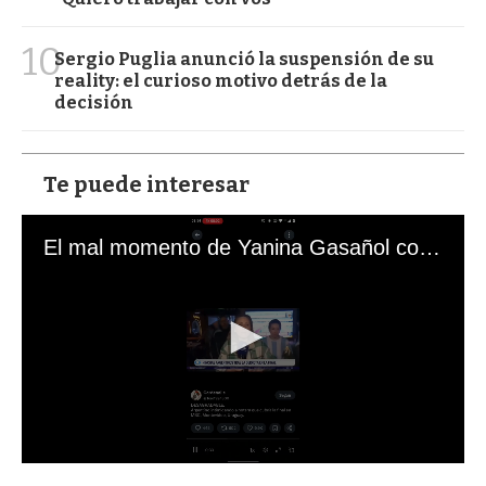
10
Sergio Puglia anunció la suspensión de su
reality: el curioso motivo detrás de la
decisión
Te puede interesar
El mal momento de Yanina Gasañol con un hincha argentino en "Subrayado"
0