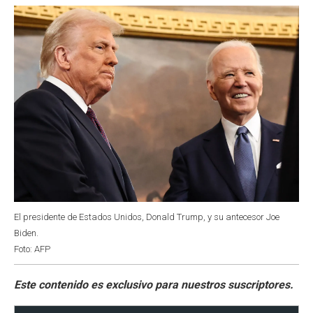
o
p
r
I
k
p
n
El presidente de Estados Unidos, Donald Trump, y su antecesor Joe
Biden.
Foto: AFP