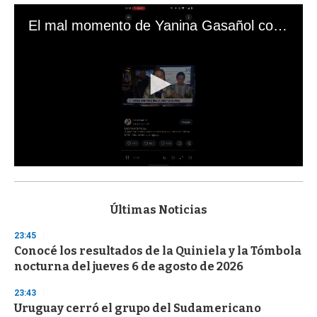
El mal momento de Yanina Gasañol con un hincha argentino en "Subrayado"
0
s
e
c
Últimas Noticias
o
n
23:45
d
Conocé los resultados de la Quiniela y la Tómbola
s
o
nocturna del jueves 6 de agosto de 2026
f
3
23:43
3
s
Uruguay cerró el grupo del Sudamericano