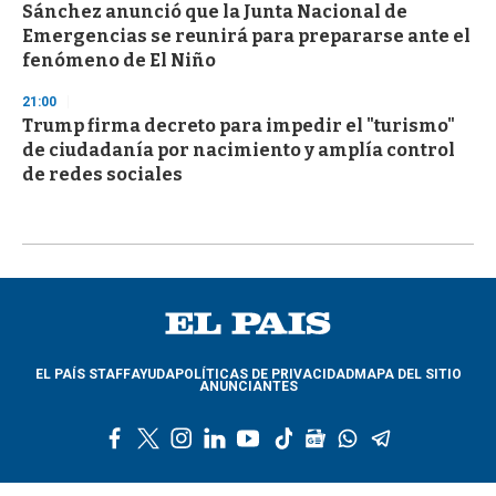
Sánchez anunció que la Junta Nacional de
Emergencias se reunirá para prepararse ante el
fenómeno de El Niño
21:00
Trump firma decreto para impedir el "turismo"
de ciudadanía por nacimiento y amplía control
de redes sociales
EL PAÍS STAFF
AYUDA
POLÍTICAS DE PRIVACIDAD
MAPA DEL SITIO
ANUNCIANTES
f
t
i
l
y
t
g
w
t
a
w
n
i
o
i
o
h
e
c
i
s
n
u
k
o
a
l