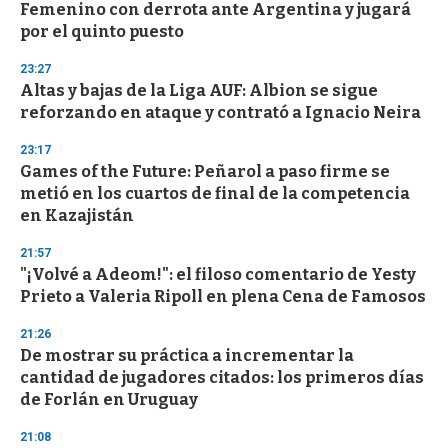
e
Femenino con derrota ante Argentina y jugará
c
por el quinto puesto
o
n
d
23:27
s
Altas y bajas de la Liga AUF: Albion se sigue
reforzando en ataque y contrató a Ignacio Neira
23:17
Games of the Future: Peñarol a paso firme se
metió en los cuartos de final de la competencia
en Kazajistán
21:57
"¡Volvé a Adeom!": el filoso comentario de Yesty
Prieto a Valeria Ripoll en plena Cena de Famosos
21:26
De mostrar su práctica a incrementar la
cantidad de jugadores citados: los primeros días
de Forlán en Uruguay
21:08