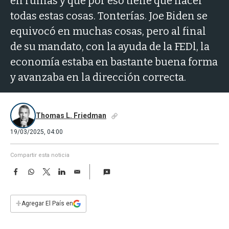
en ruinas y que por eso tiene que hacer
a
todas estas cosas. Tonterías. Joe Biden se
equivocó en muchas cosas, pero al final
de su mandato, con la ayuda de la FEDl, la
economía estaba en bastante buena forma
y avanzaba en la dirección correcta.
Thomas L. Friedman
19/03/2025, 04:00
Compartir esta noticia
F
W
T
L
E
a
h
w
i
m
c
a
i
n
a
e
t
t
k
i
+
Agregar El País en
b
s
t
e
l
o
A
e
d