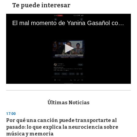
Te puede interesar
El mal momento de Yanina Gasañol con un hincha argentino en "Subrayado"
0
s
e
c
Últimas Noticias
o
n
17:00
d
Por qué una canción puede transportarte al
s
o
pasado: lo que explica la neurociencia sobre
f
música y memoria
3