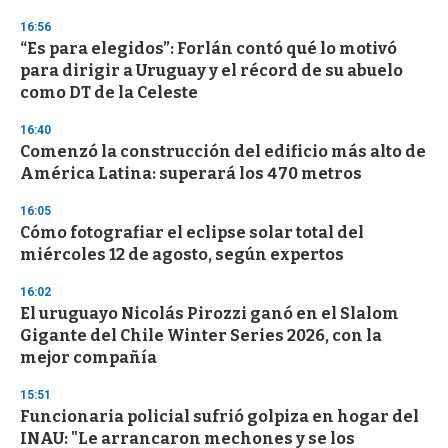
3
s
16:56
e
“Es para elegidos”: Forlán contó qué lo motivó
c
para dirigir a Uruguay y el récord de su abuelo
o
n
como DT de la Celeste
d
s
16:40
Comenzó la construcción del edificio más alto de
América Latina: superará los 470 metros
16:05
Cómo fotografiar el eclipse solar total del
miércoles 12 de agosto, según expertos
16:02
El uruguayo Nicolás Pirozzi ganó en el Slalom
Gigante del Chile Winter Series 2026, con la
mejor compañía
15:51
Funcionaria policial sufrió golpiza en hogar del
INAU: "Le arrancaron mechones y se los