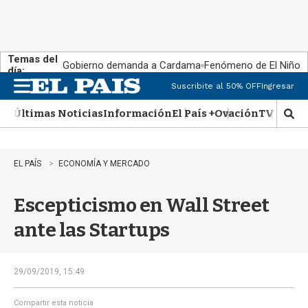
Temas del
Gobierno demanda a Cardama
Fenómeno de El Niño
día:
Suscribite al 50% OFF
Ingresar
M
e
Últimas Noticias
Información
El País +
Ovación
TV Show
n
M
u
o
s
t
EL PAÍS
ECONOMÍA Y MERCADO
r
a
Escepticismo en Wall Street
r
b
ante las Startups
�
s
q
u
29/09/2019, 15:49
e
d
Compartir esta noticia