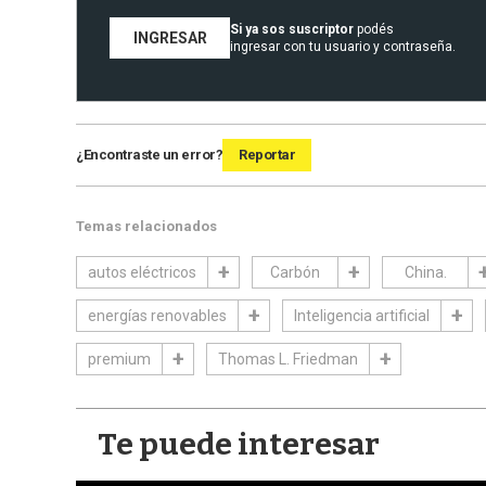
Si ya sos suscriptor
podés
INGRESAR
ingresar con tu usuario y contraseña.
¿Encontraste un error?
Reportar
Temas relacionados
autos eléctricos
Carbón
China.
energías renovables
Inteligencia artificial
premium
Thomas L. Friedman
Te puede interesar