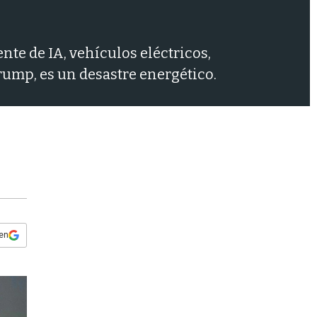
s
q
u
e
ente de IA, vehículos eléctricos,
d
rump, es un desastre energético.
a
 en