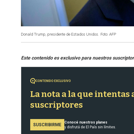
Donald Trump, presidente de Estados Unidos.
Foto: AFP
CONTENIDO EXCLUSIVO
La nota a la que intentas
suscriptores
Conocé nuestros planes
SUSCRIBIRME
y disfrutá de El País sin límites.