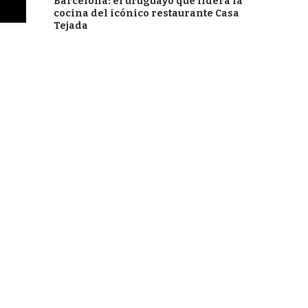
Barcelona: el uruguayo que lidera la
cocina del icónico restaurante Casa
Tejada