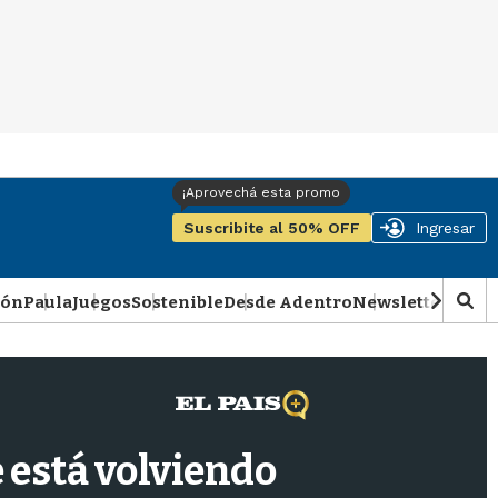
Suscribite al 50% OFF
Ingresar
ión
Paula
Juegos
Sostenible
Desde Adentro
Newsletter
Podca
M
o
s
t
r
a
r
 está volviendo
b
�