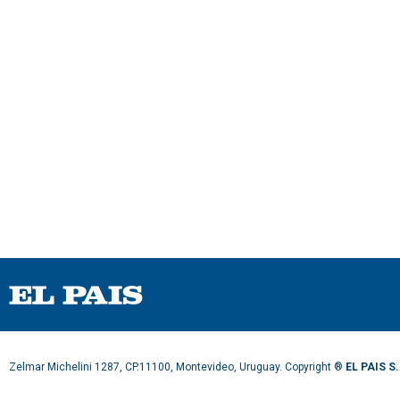
0
%
Zelmar Michelini 1287, CP.11100, Montevideo, Uruguay. Copyright ®
EL PAIS S.