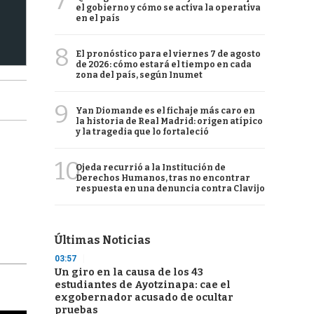
7
el gobierno y cómo se activa la operativa
en el país
8
El pronóstico para el viernes 7 de agosto
de 2026: cómo estará el tiempo en cada
zona del país, según Inumet
9
Yan Diomande es el fichaje más caro en
la historia de Real Madrid: origen atípico
y la tragedia que lo fortaleció
10
Ojeda recurrió a la Institución de
Derechos Humanos, tras no encontrar
respuesta en una denuncia contra Clavijo
Últimas Noticias
03:57
Un giro en la causa de los 43
estudiantes de Ayotzinapa: cae el
exgobernador acusado de ocultar
pruebas