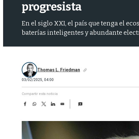
progresista
En el siglo XXI, el país que tenga el ec
baterías inteligentes y abundante elect
Thomas L. Friedman
03/02/2025, 04:00
Compartir esta noticia
F
W
T
L
E
a
h
w
i
m
c
a
i
n
a
e
t
t
k
i
b
s
t
e
l
o
A
e
d