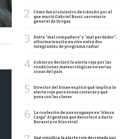
2
Cómo fue el siniestro de tránsito por el
que murió Gabriel Rossi, secretario
general de Drogas
3
Entre "mal compañero" y "mal perdedor",
altísima tensión en vivo entre dos
integrantes de programa radial
4
Gobierno declaró la alerta roja por las
condiciones meteorológicas en varias
zonas del país
5
Director del Sinae explicó qué implica la
alerta roja para zonas costeras y qué
pasa con las clases
6
La confesión de una uruguaya en "Ahora
Caigo" Argentina que descolocó a Darío
Barassi y se hizo viral
Qué significa la alerta roja decretada por