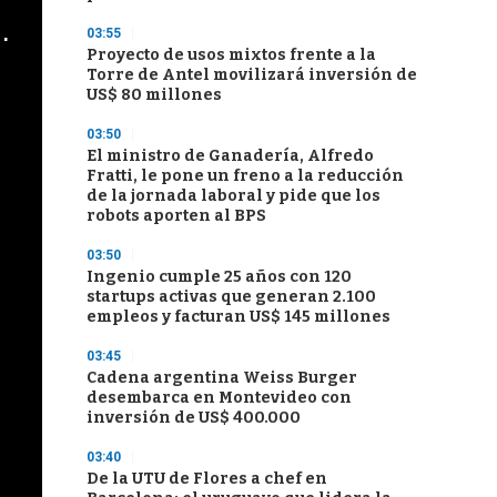
cha argentino en "Subrayado"
03:55
Proyecto de usos mixtos frente a la
Torre de Antel movilizará inversión de
US$ 80 millones
03:50
El ministro de Ganadería, Alfredo
Fratti, le pone un freno a la reducción
de la jornada laboral y pide que los
robots aporten al BPS
03:50
Ingenio cumple 25 años con 120
startups activas que generan 2.100
empleos y facturan US$ 145 millones
03:45
Cadena argentina Weiss Burger
desembarca en Montevideo con
inversión de US$ 400.000
03:40
De la UTU de Flores a chef en