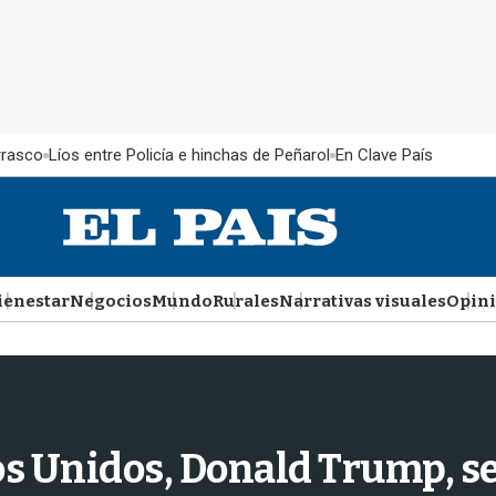
rrasco
Líos entre Policía e hinchas de Peñarol
En Clave País
ienestar
Negocios
Mundo
Rurales
Narrativas visuales
Opin
os Unidos, Donald Trump, se