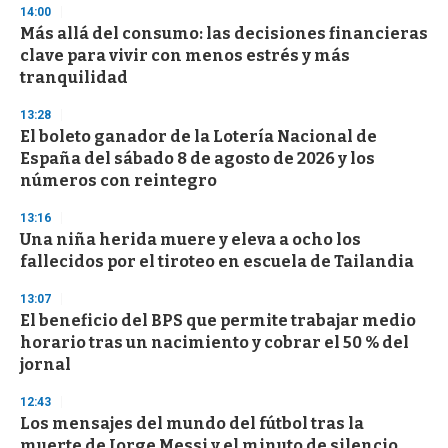
14:00
n
d
Más allá del consumo: las decisiones financieras
s
clave para vivir con menos estrés y más
tranquilidad
13:28
El boleto ganador de la Lotería Nacional de
España del sábado 8 de agosto de 2026 y los
números con reintegro
13:16
Una niña herida muere y eleva a ocho los
fallecidos por el tiroteo en escuela de Tailandia
13:07
El beneficio del BPS que permite trabajar medio
horario tras un nacimiento y cobrar el 50 % del
jornal
12:43
Los mensajes del mundo del fútbol tras la
muerte de Jorge Messi y el minuto de silencio