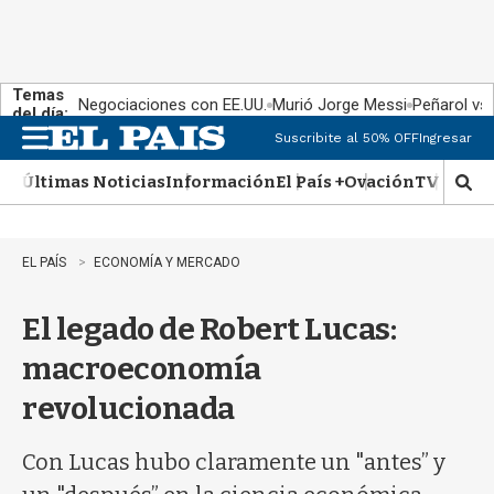
Temas
Negociaciones con EE.UU.
Murió Jorge Messi
Peñarol vs
del día:
Suscribite al 50% OFF
Ingresar
M
e
Últimas Noticias
Información
El País +
Ovación
TV Show
n
M
u
o
s
t
EL PAÍS
ECONOMÍA Y MERCADO
r
a
El legado de Robert Lucas:
r
b
macroeconomía
�
s
revolucionada
q
u
e
Con Lucas hubo claramente un "antes” y
d