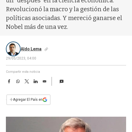
un "después” en la ciencia económica.
a
Revolucionó la macro y la gestión de las
políticas asociadas. Y mereció ganarse el
Nobel más de una vez.
Aldo Lema
29/05/2023, 04:00
Compartir esta noticia
F
W
T
L
E
a
h
w
i
m
c
a
i
n
a
e
t
t
k
i
+
Agregar El País en
b
s
t
e
l
o
A
e
d
o
p
r
I
k
p
n