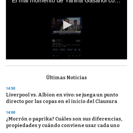
El mal momento de Yanina Gasañol con un hincha argentino en "Subrayado"
0
s
e
c
Últimas Noticias
o
n
14:50
d
Liverpool vs. Albion en vivo: se juega un punto
s
o
directo por las copas en el inicio del Clausura
f
3
14:00
3
s
¿Morrón o paprika? Cuáles son sus diferencias,
e
propiedades y cuándo conviene usar cada uno
c
o