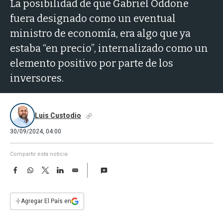
a
La posibilidad de que Gabriel Oddone
fuera designado como un eventual
ministro de economía, era algo que ya
estaba “en precio”, internalizado como un
elemento positivo por parte de los
inversores.
Luis Custodio
30/09/2024, 04:00
Compartir esta noticia
F
W
T
L
E
a
h
w
i
m
c
a
i
n
a
e
t
t
k
i
+
Agregar El País en
b
s
t
e
l
o
A
e
d