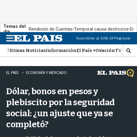
Temas del
Rendición de Cuentas
Temporal causa destrozos
En 
día:
Suscribite al 50% OFF
Ingresar
M
e
Últimas Noticias
Información
El País +
Ovación
TV Show
n
M
u
o
s
t
EL PAÍS
ECONOMÍA Y MERCADO
r
a
Dólar, bonos en pesos y
r
b
plebiscito por la seguridad
�
s
social: ¿un ajuste que ya se
q
u
completó?
e
d