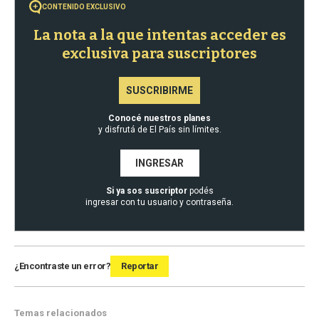
CONTENIDO EXCLUSIVO
La nota a la que intentas acceder es
exclusiva para suscriptores
SUSCRIBIRME
Conocé nuestros planes
y disfrutá de El País sin límites.
INGRESAR
Si ya sos suscriptor
podés
ingresar con tu usuario y contraseña.
¿Encontraste un error?
Reportar
Temas relacionados