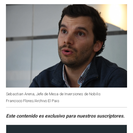
o
p
r
I
k
p
n
Sebastian Arena, Jefe de Mesa de Inversiones de Nobilis
Francisco Flores/Archivo El Pais