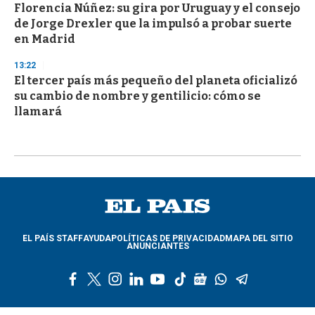
Florencia Núñez: su gira por Uruguay y el consejo
de Jorge Drexler que la impulsó a probar suerte
en Madrid
13:22
El tercer país más pequeño del planeta oficializó
su cambio de nombre y gentilicio: cómo se
llamará
EL PAÍS STAFF
AYUDA
POLÍTICAS DE PRIVACIDAD
MAPA DEL SITIO
ANUNCIANTES
f
t
i
l
y
t
g
w
t
a
w
n
i
o
i
o
h
e
c
i
s
n
u
k
o
a
l