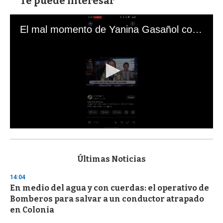
Te puede interesar
El mal momento de Yanina Gasañol con un hincha argentino en "Subrayado"
0
s
e
c
Últimas Noticias
o
n
14:04
d
En medio del agua y con cuerdas: el operativo de
s
o
Bomberos para salvar a un conductor atrapado
f
en Colonia
3
3