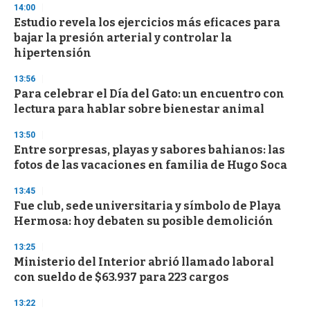
s
14:00
e
Estudio revela los ejercicios más eficaces para
c
bajar la presión arterial y controlar la
o
n
hipertensión
d
s
13:56
Para celebrar el Día del Gato: un encuentro con
lectura para hablar sobre bienestar animal
13:50
Entre sorpresas, playas y sabores bahianos: las
fotos de las vacaciones en familia de Hugo Soca
13:45
Fue club, sede universitaria y símbolo de Playa
Hermosa: hoy debaten su posible demolición
13:25
Ministerio del Interior abrió llamado laboral
con sueldo de $63.937 para 223 cargos
13:22