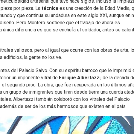
 meticulosidad artesanal que tuvo hace siglos. Incluso la limpiez
 pieza por pieza. La
técnica
es una creación de la Edad Media, 
 mundo y que continúa su andadura en este siglo XXI, aunque en
 diseño. Pero Montero sostiene que el trabajo de ahora es
 única diferencia es que se enchufa el soldador, antes se calen
ales valiosos, pero al igual que ocurre con las obras de arte, l
edificios, la gente no los ve.
ntes del Palacio Salvo. Con su espíritu barroco que le imprimió 
nterior un imponente vitral de
Enrique Albertazz
i, de la década d
 y el segundo piso. La obra, que fue recuperada en los últimos añ
 a un grupo de inmigrantes que tiran desde tierra una cuerda atad
utales. Albertazzi también colaboró con los vitrales del Palacio
, además de ser de los más hermosos que existen en el país.