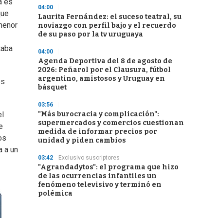
a es
04:00
que
Laurita Fernández: el suceso teatral, su
 menor
noviazgo con perfil bajo y el recuerdo
de su paso por la tv uruguaya
taba
04:00
Agenda Deportiva del 8 de agosto de
2026: Peñarol por el Clausura, fútbol
argentino, amistosos y Uruguay en
os
básquet
03:56
"Más burocracia y complicación":
el
supermercados y comercios cuestionan
e
medida de informar precios por
os
unidad y piden cambios
a a un
03:42
Exclusivo suscriptores
"Agrandadytos": el programa que hizo
de las ocurrencias infantiles un
fenómeno televisivo y terminó en
polémica