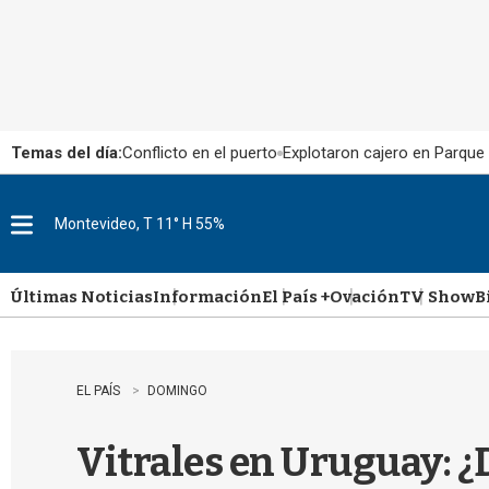
Temas del día:
Conflicto en el puerto
Explotaron cajero en Parque
Montevideo, T 11° H 55%
M
e
n
u
Últimas Noticias
Información
El País +
Ovación
TV Show
B
EL PAÍS
DOMINGO
Vitrales en Uruguay: ¿