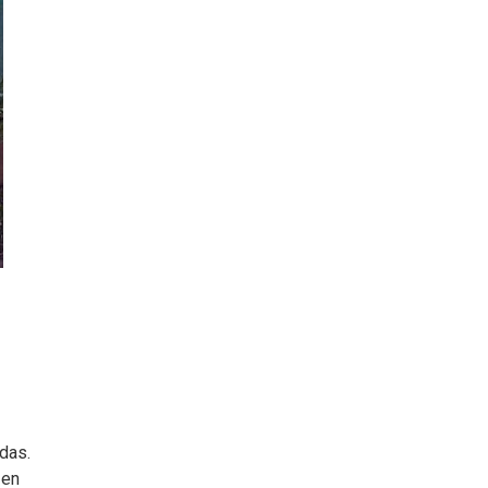
das.
 en