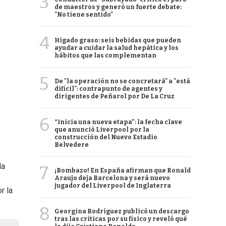
3
de maestros y generó un fuerte debate:
"No tiene sentido"
4
Hígado graso: seis bebidas que pueden
ayudar a cuidar la salud hepática y los
hábitos que las complementan
5
De "la operación no se concretará" a "está
difícil": contrapunto de agentes y
dirigentes de Peñarol por De La Cruz
6
“Inicia una nueva etapa”: la fecha clave
que anunció Liverpool por la
construcción del Nuevo Estadio
Belvedere
la
7
¡Bombazo! En España afirman que Ronald
Araujo deja Barcelona y será nuevo
jugador del Liverpool de Inglaterra
r la
8
Georgina Rodríguez publicó un descargo
tras las críticas por su físico y reveló qué