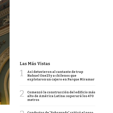
Las Más Vistas
1
Así detuvieron al cantante de trap
Nahuel One23 y a chilenos que
explotaron un cajero en Parque Miramar
2
Comenzó la construcción del edificio más
alto de América Latina: superará los 470
metros
Conductor de "Subrayado" criticó el paro