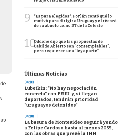
le dijo Cristiano Ronaldo
9
“Es para elegidos”: Forlán contó qué lo
motivó para dirigir a Uruguay y el récord
de su abuelo como DT de la Celeste
10
Oddone dijo que las propuestas de
Cabildo Abierto son "contemplables",
pero requieren una "ley aparte"
Últimas Noticias
04:03
 de
Lubetkin: "No hay negociación
concreta" con EEUU. y, si llegan
s
deportados, tendrán prioridad
"uruguayos detenidos"
04:00
zas
La basura de Montevideo seguirá yendo
a Felipe Cardoso hasta al menos 2055,
con las obras que prevé la IMM