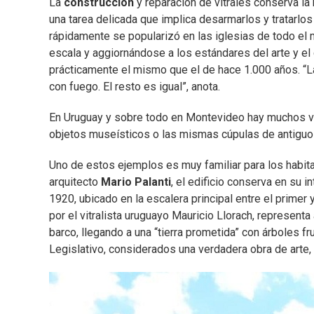
La
construcción
y reparación de vitrales conserva la
una tarea delicada que implica desarmarlos y tratarlos
rápidamente se popularizó en las iglesias de todo el
escala y aggiornándose a los estándares del arte y el
prácticamente el mismo que el de hace 1.000 años. “La
con fuego. El resto es igual”, anota.
En Uruguay y sobre todo en Montevideo hay muchos vitr
objetos museísticos o las mismas cúpulas de antiguos 
Uno de estos ejemplos es muy familiar para los habita
arquitecto
Mario Palanti
, el edificio conserva en su i
1920, ubicado en la escalera principal entre el primer
por el vitralista uruguayo Mauricio Llorach, representa
barco, llegando a una “tierra prometida” con árboles fr
Legislativo, considerados una verdadera obra de arte