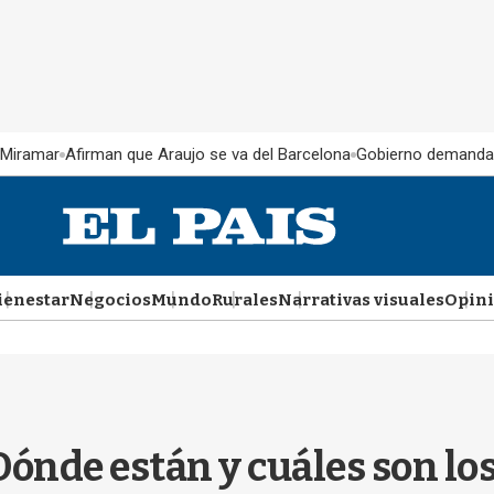
 Miramar
Afirman que Araujo se va del Barcelona
Gobierno demanda
ienestar
Negocios
Mundo
Rurales
Narrativas visuales
Opin
Dónde están y cuáles son l