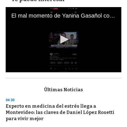
El mal momento de Yanina Gasañol con un hincha argentino en "Subrayado"
0
s
e
c
Últimas Noticias
o
n
04:30
d
Experto en medicina del estrés llega a
s
o
Montevideo: las claves de Daniel López Rosetti
f
para vivir mejor
3
3