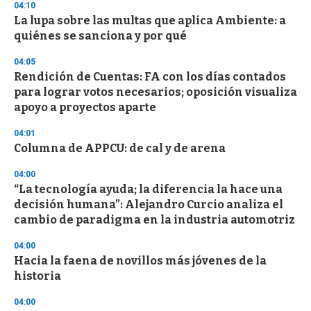
s
04:10
e
La lupa sobre las multas que aplica Ambiente: a
c
quiénes se sanciona y por qué
o
n
d
04:05
s
Rendición de Cuentas: FA con los días contados
para lograr votos necesarios; oposición visualiza
apoyo a proyectos aparte
04:01
Columna de APPCU: de cal y de arena
04:00
“La tecnología ayuda; la diferencia la hace una
decisión humana”: Alejandro Curcio analiza el
cambio de paradigma en la industria automotriz
04:00
Hacia la faena de novillos más jóvenes de la
historia
04:00