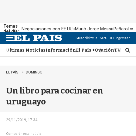
Temas
Negociaciones con EE.UU.
Murió Jorge Messi
Peñarol vs
del día:
Suscribite al 50% OFF
Ingresar
M
e
Últimas Noticias
Información
El País +
Ovación
TV Show
n
M
u
o
s
t
EL PAÍS
DOMINGO
r
a
Un libro para cocinar en
r
b
uruguayo
�
s
q
u
29/11/2019, 17:34
e
d
Compartir esta noticia