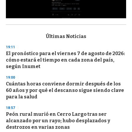
0
s
e
c
Últimas Noticias
o
n
19:11
d
El pronóstico para el viernes 7 de agosto de 2026:
s
o
cómo estará el tiempo en cada zona del país,
f
según Inumet
3
3
s
19:00
e
Cuántas horas conviene dormir después de los
c
60 años y por qué el descanso sigue siendo clave
o
n
para la salud
d
s
18:57
Peón rural murió en Cerro Largo tras ser
alcanzado por un rayo; hubo desplazados y
destrozos en varias zonas