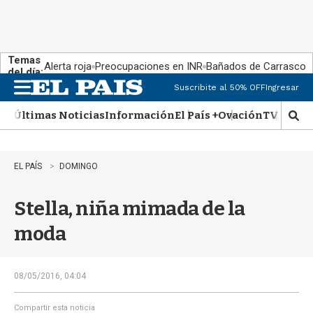
Temas
Alerta roja
Preocupaciones en INR
Bañados de Carrasco
del día:
Suscribite al 50% OFF
Ingresar
M
e
Últimas Noticias
Información
El País +
Ovación
TV Show
n
M
u
o
s
t
EL PAÍS
DOMINGO
r
a
Stella, niña mimada de la
r
b
moda
�
s
q
u
08/05/2016, 04:04
e
d
Compartir esta noticia