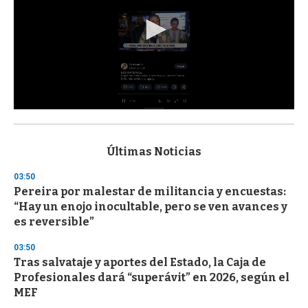
0
s
e
c
Últimas Noticias
o
n
03:50
d
Pereira por malestar de militancia y encuestas:
s
o
“Hay un enojo inocultable, pero se ven avances y
f
es reversible”
3
3
s
03:50
e
Tras salvataje y aportes del Estado, la Caja de
c
Profesionales dará “superávit” en 2026, según el
o
n
MEF
d