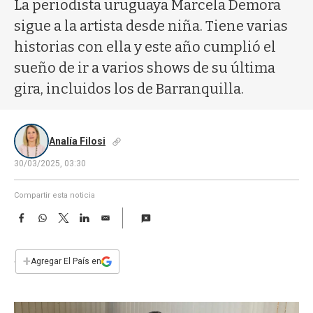
a
La periodista uruguaya Marcela Demora
sigue a la artista desde niña. Tiene varias
historias con ella y este año cumplió el
sueño de ir a varios shows de su última
gira, incluidos los de Barranquilla.
Analía Filosi
30/03/2025, 03:30
Compartir esta noticia
F
W
T
L
E
a
h
w
i
m
c
a
i
n
a
e
t
t
k
i
+
Agregar El País en
b
s
t
e
l
o
A
e
d
o
p
r
I
k
p
n