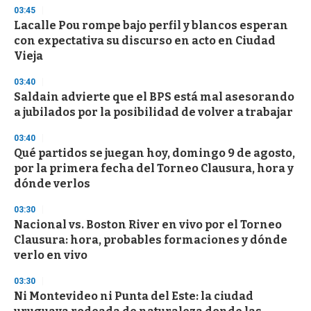
s
03:45
Lacalle Pou rompe bajo perfil y blancos esperan
con expectativa su discurso en acto en Ciudad
Vieja
03:40
Saldain advierte que el BPS está mal asesorando
a jubilados por la posibilidad de volver a trabajar
03:40
Qué partidos se juegan hoy, domingo 9 de agosto,
por la primera fecha del Torneo Clausura, hora y
dónde verlos
03:30
Nacional vs. Boston River en vivo por el Torneo
Clausura: hora, probables formaciones y dónde
verlo en vivo
03:30
Ni Montevideo ni Punta del Este: la ciudad