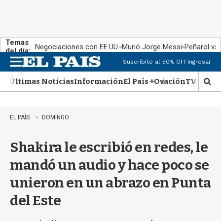
Temas
Negociaciones con EE.UU.
Murió Jorge Messi
Peñarol vs
del día:
Suscribite al 50% OFF
Ingresar
M
e
Últimas Noticias
Información
El País +
Ovación
TV Show
n
M
u
o
s
t
EL PAÍS
DOMINGO
r
a
Shakira le escribió en redes, le
r
b
mandó un audio y hace poco se
�
s
unieron en un abrazo en Punta
q
u
del Este
e
d