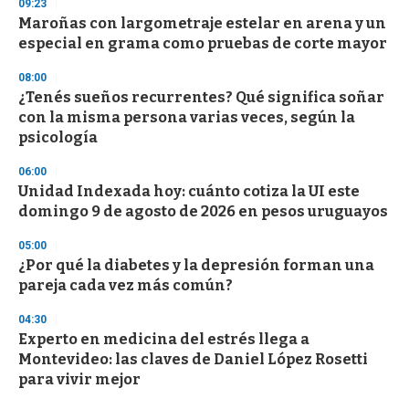
09:23
d
Maroñas con largometraje estelar en arena y un
s
o
especial en grama como pruebas de corte mayor
f
3
08:00
3
s
¿Tenés sueños recurrentes? Qué significa soñar
e
con la misma persona varias veces, según la
c
psicología
o
n
d
06:00
s
Unidad Indexada hoy: cuánto cotiza la UI este
domingo 9 de agosto de 2026 en pesos uruguayos
05:00
¿Por qué la diabetes y la depresión forman una
pareja cada vez más común?
04:30
Experto en medicina del estrés llega a
Montevideo: las claves de Daniel López Rosetti
para vivir mejor