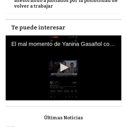
asesorando a jubilados por la posibilidad de
volver a trabajar
Te puede interesar
El mal momento de Yanina Gasañol con un hincha argentino en "Subrayado"
0
s
e
c
Últimas Noticias
o
n