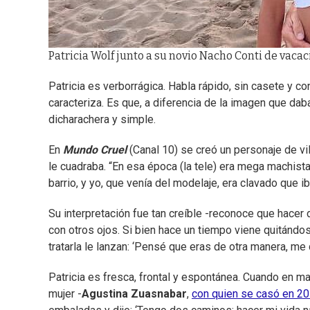
Patricia Wolf junto a su novio Nacho Conti de vacac
Patricia es verborrágica. Habla rápido, sin casete y con
caracteriza. Es que, a diferencia de la imagen que da
dicharachera y simple.
En
Mundo Cruel
(Canal 10) se creó un personaje de vil
le cuadraba. “En esa época (la tele) era mega machist
barrio, y yo, que venía del modelaje, era clavado que ib
Su interpretación fue tan creíble -reconoce que hacer
con otros ojos. Si bien hace un tiempo viene quitánd
tratarla le lanzan: ‘Pensé que eras de otra manera, me
Patricia es fresca, frontal y espontánea. Cuando en m
mujer -
Agustina Zuasnabar
,
con quien se casó en 2