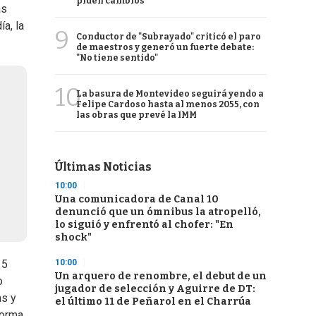
piden cambios
as
ía, la
9
Conductor de "Subrayado" criticó el paro
de maestros y generó un fuerte debate:
"No tiene sentido"
10
La basura de Montevideo seguirá yendo a
Felipe Cardoso hasta al menos 2055, con
las obras que prevé la IMM
Últimas Noticias
10:00
Una comunicadora de Canal 10
denunció que un ómnibus la atropelló,
lo siguió y enfrentó al chofer: "En
shock"
10:00
15
Un arquero de renombre, el debut de un
o
jugador de selección y Aguirre de DT:
as y
el último 11 de Peñarol en el Charrúa
forma