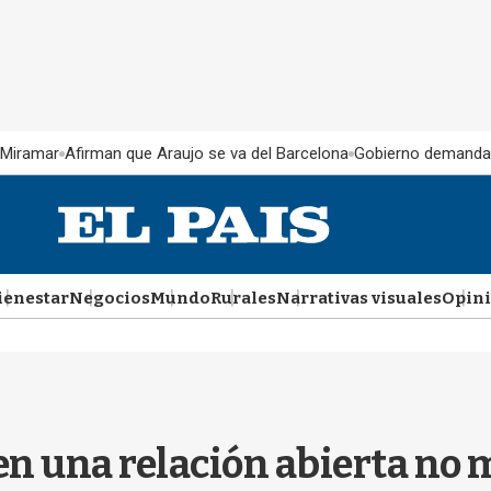
 Miramar
Afirman que Araujo se va del Barcelona
Gobierno demanda
ienestar
Negocios
Mundo
Rurales
Narrativas visuales
Opin
en una relación abierta no 