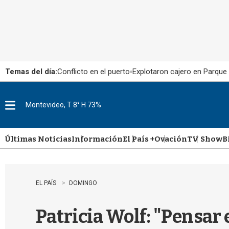
Temas del día:
Conflicto en el puerto
Explotaron cajero en Parque
Montevideo, T 8° H 73%
M
e
n
u
Últimas Noticias
Información
El País +
Ovación
TV Show
B
EL PAÍS
DOMINGO
Patricia Wolf: "Pensar 