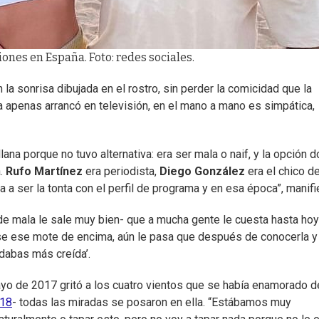
iones en España. Foto: redes sociales.
 la sonrisa dibujada en el rostro, sin perder la comicidad que la
ba apenas arrancó en televisión, en el mano a mano es simpática,
lana porque no tuvo alternativa: era ser mala o naif, y la opción 
a.
Rufo Martínez
era periodista,
Diego González
era el chico d
a a ser la tonta con el perfil de programa y en esa época”, manifi
 de mala le sale muy bien- que a mucha gente le cuesta hasta hoy
ose ese mote de encima, aún le pasa que después de conocerla y
 dabas más creída’.
ayo de 2017 gritó a los cuatro vientos que se había enamorado d
018
- todas las miradas se posaron en ella. “Estábamos muy