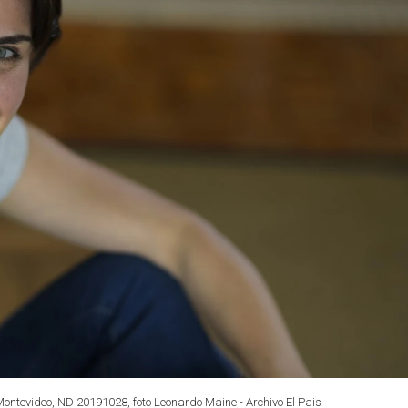
 Montevideo, ND 20191028, foto Leonardo Maine - Archivo El Pais