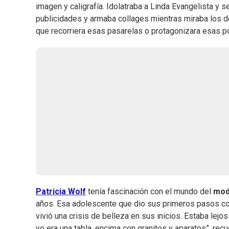
imagen y caligrafía. Idolatraba a Linda Evangelista y 
publicidades y armaba collages mientras miraba los d
que recorriera esas pasarelas o protagonizara esas p
Patricia Wolf
tenía fascinación con el mundo del
mod
años. Esa adolescente que dio sus primeros pasos com
vivió una crisis de belleza en sus inicios. Estaba lejo
yo era una tabla, encima con granitos y aparatos”, rec