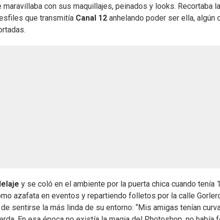
se maravillaba con sus maquillajes, peinados y looks. Recortaba l
esfiles que transmitía
Canal 12
anhelando poder ser ella, algún d
ortadas.
elaje
y se coló en el ambiente por la puerta chica cuando tenía 
o azafata en eventos y repartiendo folletos por la calle Gorler
s de sentirse la más linda de su entorno: “Mis amigas tenían curv
uerda. En esa época no existía la magia del Photoshop, no había 