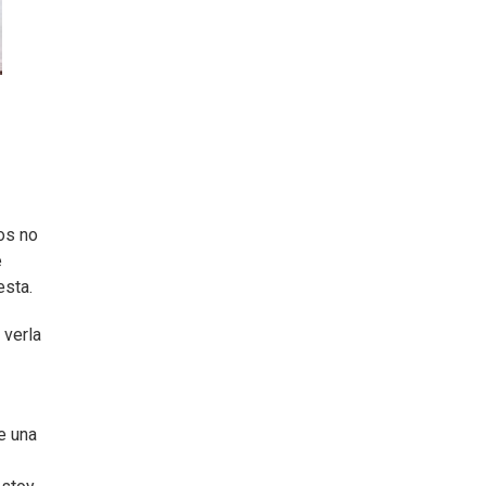
dos no
e
esta.
 verla
e una