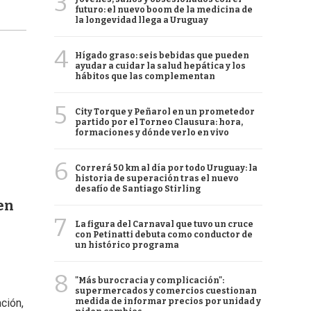
3
futuro: el nuevo boom de la medicina de
la longevidad llega a Uruguay
4
Hígado graso: seis bebidas que pueden
ayudar a cuidar la salud hepática y los
hábitos que las complementan
5
City Torque y Peñarol en un prometedor
partido por el Torneo Clausura: hora,
formaciones y dónde verlo en vivo
6
Correrá 50 km al día por todo Uruguay: la
historia de superación tras el nuevo
desafío de Santiago Stirling
en
7
La figura del Carnaval que tuvo un cruce
con Petinatti debuta como conductor de
un histórico programa
8
"Más burocracia y complicación":
supermercados y comercios cuestionan
medida de informar precios por unidad y
ción,