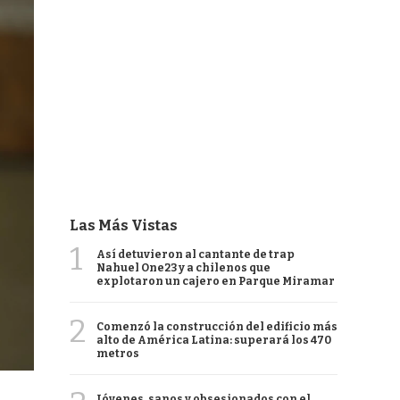
Las Más Vistas
1
Así detuvieron al cantante de trap
Nahuel One23 y a chilenos que
explotaron un cajero en Parque Miramar
2
Comenzó la construcción del edificio más
alto de América Latina: superará los 470
metros
Jóvenes, sanos y obsesionados con el