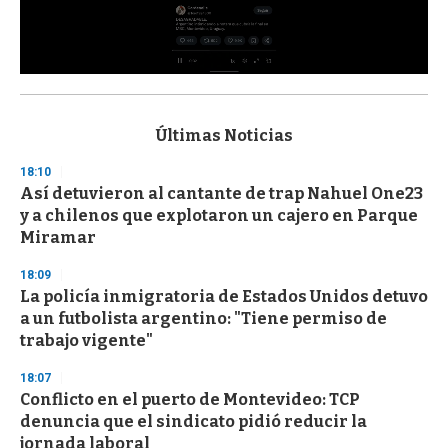
0
s
e
c
Últimas Noticias
o
n
18:10
d
Así detuvieron al cantante de trap Nahuel One23
s
o
y a chilenos que explotaron un cajero en Parque
f
Miramar
3
3
s
18:09
e
La policía inmigratoria de Estados Unidos detuvo
c
a un futbolista argentino: "Tiene permiso de
o
n
trabajo vigente"
d
s
18:07
Conflicto en el puerto de Montevideo: TCP
denuncia que el sindicato pidió reducir la
jornada laboral