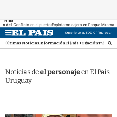
Tema
s del
Conflicto en el puerto
Explotaron cajero en Parque Miramar
día:
M
Suscribite al 50% OFF
Ingresar
e
n
Últimas Noticias
Información
El País +
Ovación
TV Show
M
u
o
s
t
r
Noticias de
el personaje
en El País
a
r
Uruguay
b
�
s
q
u
e
d