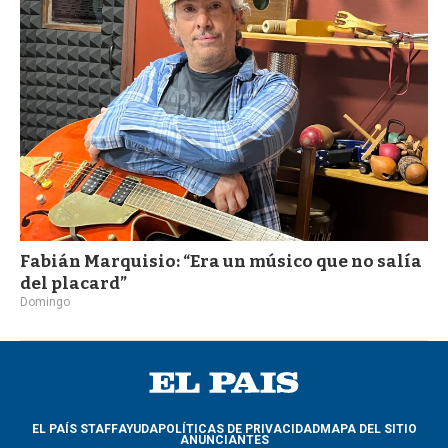
a
Fabián Marquisio: “Era un músico que no salía
del placard”
Domingo
EL PAÍS STAFF
AYUDA
POLÍTICAS DE PRIVACIDAD
MAPA DEL SITIO
ANUNCIANTES