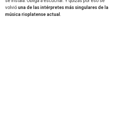
se instala. Obliga a escuchar. Y quizás por eso se
volvió
una de las intérpretes más singulares de la
música rioplatense actual
.