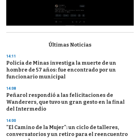
0
s
e
c
Últimas Noticias
o
n
14:11
d
Policía de Minas investiga la muerte de un
s
o
hombre de 57 años: fue encontrado por un
f
funcionario municipal
3
3
s
14:08
e
Peñarol respondió a las felicitaciones de
c
Wanderers, que tuvo un gran gesto en la final
o
n
del Intermedio
d
s
14:00
"El Camino de la Mujer": un ciclo de talleres,
conversatorios y un retiro para el reencuentro