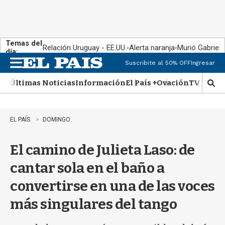
Temas del
Relación Uruguay - EE.UU.
Alerta naranja
Murió Gabriel 
día:
Suscribite al 50% OFF
Ingresar
M
e
Últimas Noticias
Información
El País +
Ovación
TV Show
n
M
u
o
s
t
EL PAÍS
DOMINGO
r
a
El camino de Julieta Laso: de
r
b
cantar sola en el baño a
�
s
convertirse en una de las voces
q
u
más singulares del tango
e
d