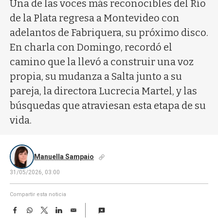
a
Una de las voces más reconocibles del Río
de la Plata regresa a Montevideo con
adelantos de Fabriquera, su próximo disco.
En charla con Domingo, recordó el
camino que la llevó a construir una voz
propia, su mudanza a Salta junto a su
pareja, la directora Lucrecia Martel, y las
búsquedas que atraviesan esta etapa de su
vida.
Manuella Sampaio
31/05/2026, 03:00
Compartir esta noticia
F
W
T
L
E
a
h
w
i
m