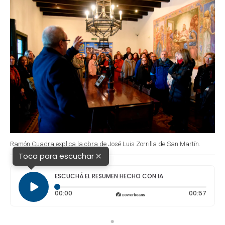
Ramón Cuadra explica la obra de José Luis Zorrilla de San Martín.
×
Toca para escuchar
ESCUCHÁ EL RESUMEN HECHO CON IA
Tiempo transcurrido: 0 segundos
Durac
00:00
00:57