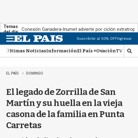
Temas
Conexión Ganadera
Inumet advierte por ciclón extratropi
del día:
Suscribite al 50% OFF
Ingresar
M
e
Últimas Noticias
Información
El País +
Ovación
TV Show
n
M
u
o
s
t
EL PAÍS
DOMINGO
r
a
El legado de Zorrilla de San
r
b
Martín y su huella en la vieja
�
s
casona de la familia en Punta
q
u
Carretas
e
d