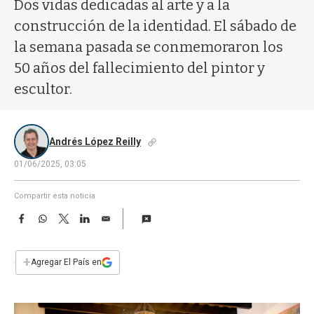
a
Dos vidas dedicadas al arte y a la
construcción de la identidad. El sábado de
la semana pasada se conmemoraron los
50 años del fallecimiento del pintor y
escultor.
Andrés López Reilly
01/06/2025, 03:05
Compartir esta noticia
F
W
T
L
E
a
h
w
i
m
c
a
i
n
a
e
t
t
k
i
+
Agregar El País en
b
s
t
e
l
o
A
e
d
o
p
r
I
k
p
n