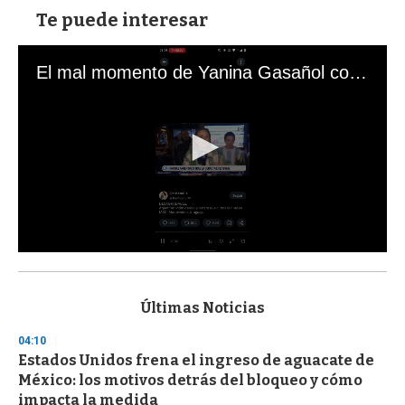
Te puede interesar
El mal momento de Yanina Gasañol con un hincha argentino en "Subrayado"
0
s
e
c
Últimas Noticias
o
n
04:10
d
Estados Unidos frena el ingreso de aguacate de
s
o
México: los motivos detrás del bloqueo y cómo
f
impacta la medida
3