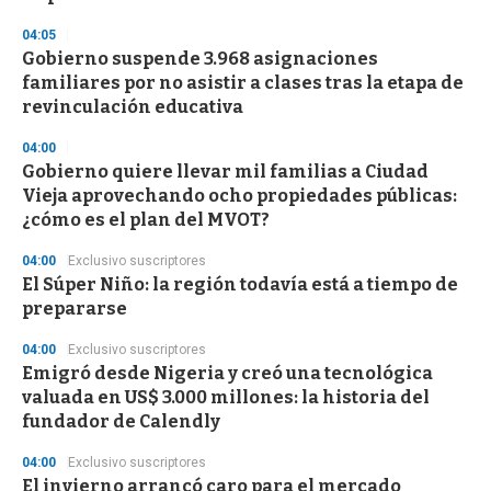
3
s
04:05
e
Gobierno suspende 3.968 asignaciones
c
familiares por no asistir a clases tras la etapa de
o
n
revinculación educativa
d
s
04:00
Gobierno quiere llevar mil familias a Ciudad
Vieja aprovechando ocho propiedades públicas:
¿cómo es el plan del MVOT?
04:00
Exclusivo suscriptores
El Súper Niño: la región todavía está a tiempo de
prepararse
04:00
Exclusivo suscriptores
Emigró desde Nigeria y creó una tecnológica
valuada en US$ 3.000 millones: la historia del
fundador de Calendly
04:00
Exclusivo suscriptores
El invierno arrancó caro para el mercado