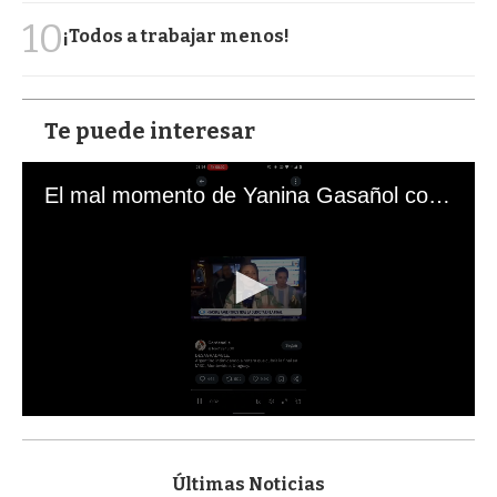
10
¡Todos a trabajar menos!
Te puede interesar
El mal momento de Yanina Gasañol con un hincha argentino en "Subrayado"
0
s
e
c
Últimas Noticias
o