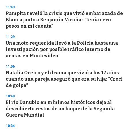
n
11:43
d
Pampita reveló la crisis que vivió embarazada de
s
o
Blanca junto a Benjamín Vicuña: "Tenía cero
f
pesos en mi cuenta"
3
3
s
11:29
e
Una moto requerida llevó a la Policía hasta una
c
investigación por posible tráfico interno de
o
n
armas en Montevideo
d
s
11:06
Natalia Oreiro y el drama que vivió a los 17 años
cuando una pareja aseguró que era su hija: “Crecí
de golpe”
10:40
El río Danubio en mínimos históricos deja al
descubierto restos de un buque de la Segunda
Guerra Mundial
10:34