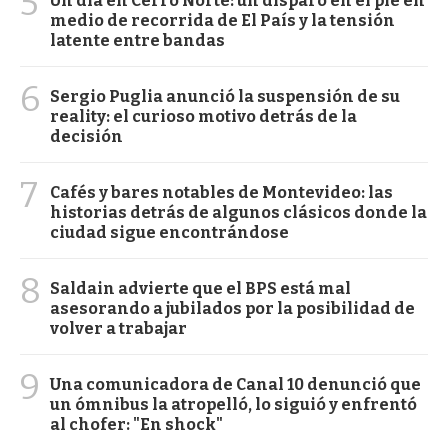
5
Un día en Cerro Norte: un disparo en el pie en
medio de recorrida de El País y la tensión
latente entre bandas
6
Sergio Puglia anunció la suspensión de su
reality: el curioso motivo detrás de la
decisión
7
Cafés y bares notables de Montevideo: las
historias detrás de algunos clásicos donde la
ciudad sigue encontrándose
8
Saldain advierte que el BPS está mal
asesorando a jubilados por la posibilidad de
volver a trabajar
9
Una comunicadora de Canal 10 denunció que
un ómnibus la atropelló, lo siguió y enfrentó
al chofer: "En shock"