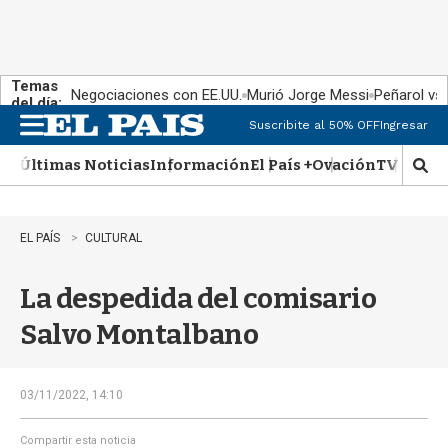
Temas
Negociaciones con EE.UU.
Murió Jorge Messi
Peñarol vs
del día:
Suscribite al 50% OFF
Ingresar
M
e
Últimas Noticias
Información
El País +
Ovación
TV Show
n
M
u
o
s
t
EL PAÍS
CULTURAL
r
a
La despedida del comisario
r
b
Salvo Montalbano
�
s
q
u
03/11/2022, 14:10
e
d
Compartir esta noticia