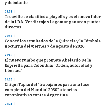
n
y debutante
d
s
23:54
Trouville se clasificó a playoffs y es el nuevo líder
de la LDA; Verdirrojo y Lagomar ganaron puntos
directos
23:45
Conocé los resultados de la Quiniela y la Tómbola
nocturna del viernes 7 de agosto de 2026
21:45
El nuevo rumbo que promete Abelardo De la
Espriella para Colombia: "Orden, autoridad y
libertad"
21:26
Chiqui Tapia: del "trabajamos para una fase
completa del Mundial 2030" a teorías
conspirativas contra Argentina
21:24