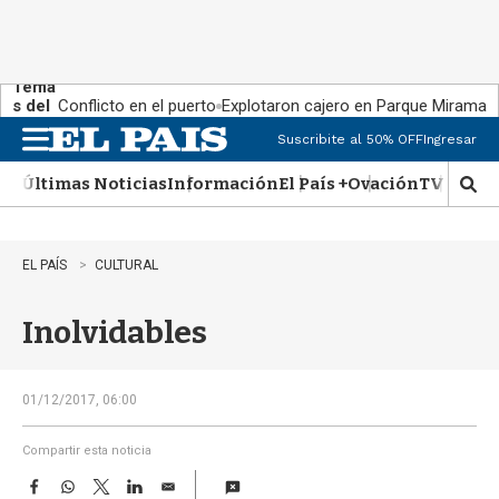
Tema
s del
Conflicto en el puerto
Explotaron cajero en Parque Miramar
día:
Suscribite al 50% OFF
Ingresar
M
e
Últimas Noticias
Información
El País +
Ovación
TV Show
n
M
u
o
s
t
EL PAÍS
CULTURAL
r
a
Inolvidables
r
b
�
s
01/12/2017, 06:00
q
u
Compartir esta noticia
e
F
W
T
L
E
d