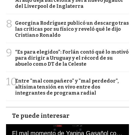
Araujo deja Barcelona y será nuevo jugador
del Liverpool de Inglaterra
8
Georgina Rodríguez publicó un descargo tras
las críticas por su físico y reveló qué le dijo
Cristiano Ronaldo
9
“Es para elegidos”: Forlán contó qué lo motivó
para dirigir a Uruguay y el récord de su
abuelo como DT de la Celeste
10
Entre "mal compañero" y "mal perdedor",
altísima tensión en vivo entre dos
integrantes de programa radial
Te puede interesar
El mal momento de Yanina Gasañol con un hincha argentino en "Subrayado"