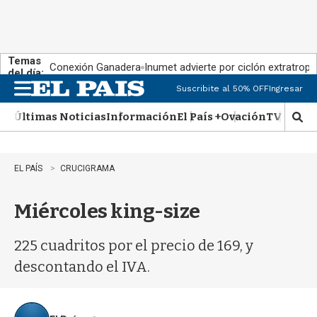
Temas
Conexión Ganadera
Inumet advierte por ciclón extratropi
del día:
Suscribite al 50% OFF
Ingresar
M
e
Últimas Noticias
Información
El País +
Ovación
TV Show
n
M
u
o
s
t
EL PAÍS
CRUCIGRAMA
r
a
Miércoles king-size
r
b
�
225 cuadritos por el precio de 169, y
s
q
descontando el IVA.
u
e
d