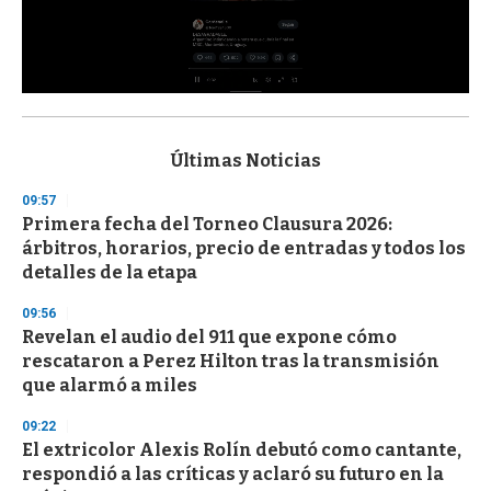
0
s
e
c
Últimas Noticias
o
n
09:57
d
Primera fecha del Torneo Clausura 2026:
s
o
árbitros, horarios, precio de entradas y todos los
f
detalles de la etapa
3
3
s
09:56
e
Revelan el audio del 911 que expone cómo
c
rescataron a Perez Hilton tras la transmisión
o
n
que alarmó a miles
d
s
09:22
El extricolor Alexis Rolín debutó como cantante,
respondió a las críticas y aclaró su futuro en la