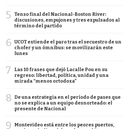
5
Tenso final del Nacional-Boston River:
discusiones, empujones y tres expulsados al
término del partido
6
UCOT extiende el paro tras el secuestro de un
chofer y un ómnibus: se movilizarán este
lunes
7
Las 10 frases que dejó Lacalle Pou en su
regreso: libertad, política, unidad y una
mirada “menos ortodoxa”
8
De una estrategia en el período de pases que
no se explica a un equipo desnorteado: el
presente de Nacional
9
Montevideo está entre los peores puertos,