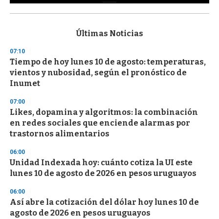
0
s
e
c
Últimas Noticias
o
n
07:10
d
Tiempo de hoy lunes 10 de agosto: temperaturas,
s
o
vientos y nubosidad, según el pronóstico de
f
Inumet
3
3
s
07:00
e
Likes, dopamina y algoritmos: la combinación
c
en redes sociales que enciende alarmas por
o
n
trastornos alimentarios
d
s
06:00
Unidad Indexada hoy: cuánto cotiza la UI este
lunes 10 de agosto de 2026 en pesos uruguayos
06:00
Así abre la cotización del dólar hoy lunes 10 de
agosto de 2026 en pesos uruguayos