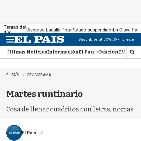
Temas del
Discurso Lacalle Pou
Partido suspendido
En Clave País
día:
Suscribite al 50% OFF
Ingresar
M
e
Últimas Noticias
Información
El País +
Ovación
TV Show
n
M
u
o
s
t
EL PAÍS
CRUCIGRAMA
r
a
Martes runtinario
r
b
�
Cosa de llenar cuadritos con letras, nomás.
s
q
u
e
El País
d