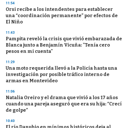
11:54
d
Orsi recibe a los intendentes para establecer
s
o
una “coordinación permanente” por efectos de
f
El Niño
3
3
s
11:43
e
Pampita reveló la crisis que vivió embarazada de
c
Blanca junto a Benjamín Vicuña: "Tenía cero
o
n
pesos en mi cuenta"
d
s
11:29
Una moto requerida llevó a la Policía hasta una
investigación por posible tráfico interno de
armas en Montevideo
11:06
Natalia Oreiro y el drama que vivió a los 17 años
cuando una pareja aseguró que era su hija: “Crecí
de golpe”
10:40
El río Danubio en mínimos históricos deja al