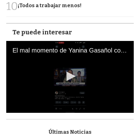
10
¡Todos a trabajar menos!
Te puede interesar
El mal momento de Yanina Gasañol con un hincha argentino en "Subrayado"
0
s
e
c
Últimas Noticias
o
n