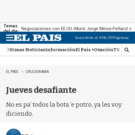
Temas
Negociaciones con EE.UU.
Murió Jorge Messi
Peñarol vs
del día:
Suscribite al 50% OFF
Ingresar
M
e
Últimas Noticias
Información
El País +
Ovación
TV Show
n
M
u
o
s
t
EL PAÍS
CRUCIGRAMA
r
a
Jueves desafiante
r
b
�
No es pa’ todos la bota ‘e potro, ya les voy
s
q
diciendo.
u
e
d