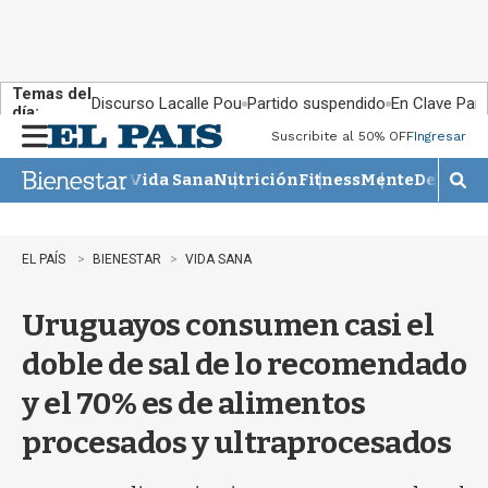
Temas del
Discurso Lacalle Pou
Partido suspendido
En Clave País
día:
Suscribite al 50% OFF
Ingresar
M
e
Vida Sana
Nutrición
Fitness
Mente
Descans
n
M
u
o
s
t
EL PAÍS
BIENESTAR
VIDA SANA
r
a
Uruguayos consumen casi el
r
b
doble de sal de lo recomendado
�
s
y el 70% es de alimentos
q
u
procesados y ultraprocesados
e
d