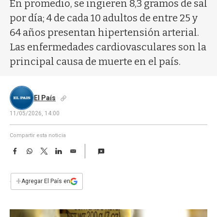
a
En promedio, se ingieren 8,3 gramos de sal
por día; 4 de cada 10 adultos de entre 25 y
64 años presentan hipertensión arterial.
Las enfermedades cardiovasculares son la
principal causa de muerte en el país.
El País
11/05/2026, 14:00
Compartir esta noticia
F
W
T
L
E
a
h
w
i
m
c
a
i
n
a
e
t
t
k
i
+
Agregar El País en
b
s
t
e
l
o
A
e
d
o
p
r
I
k
p
n