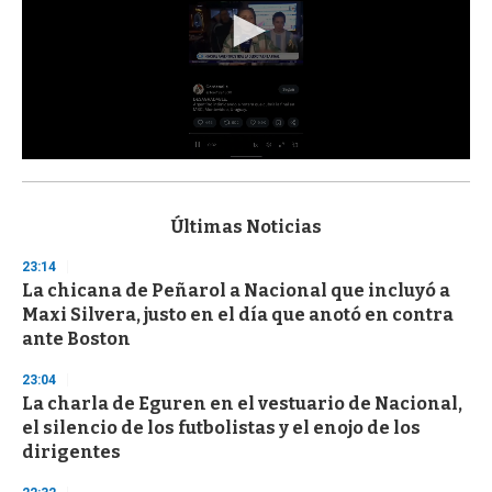
0
s
e
c
Últimas Noticias
o
n
23:14
d
La chicana de Peñarol a Nacional que incluyó a
s
o
Maxi Silvera, justo en el día que anotó en contra
f
ante Boston
3
3
s
23:04
e
La charla de Eguren en el vestuario de Nacional,
c
el silencio de los futbolistas y el enojo de los
o
n
dirigentes
d
s