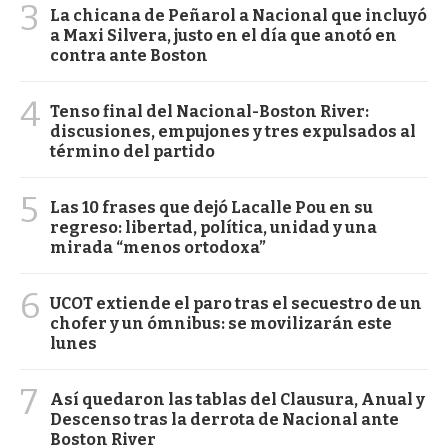
3
La chicana de Peñarol a Nacional que incluyó
a Maxi Silvera, justo en el día que anotó en
contra ante Boston
4
Tenso final del Nacional-Boston River:
discusiones, empujones y tres expulsados al
término del partido
5
Las 10 frases que dejó Lacalle Pou en su
regreso: libertad, política, unidad y una
mirada “menos ortodoxa”
6
UCOT extiende el paro tras el secuestro de un
chofer y un ómnibus: se movilizarán este
lunes
7
Así quedaron las tablas del Clausura, Anual y
Descenso tras la derrota de Nacional ante
Boston River