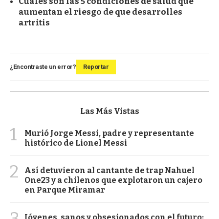
Cuáles son las 5 condiciones de salud que
aumentan el riesgo de que desarrolles
artritis
¿Encontraste un error?
Reportar
Las Más Vistas
1
Murió Jorge Messi, padre y representante
histórico de Lionel Messi
2
Así detuvieron al cantante de trap Nahuel
One23 y a chilenos que explotaron un cajero
en Parque Miramar
3
Jóvenes, sanos y obsesionados con el futuro: