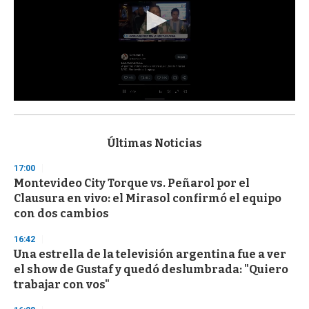
0
s
e
c
Últimas Noticias
o
n
17:00
d
Montevideo City Torque vs. Peñarol por el
s
o
Clausura en vivo: el Mirasol confirmó el equipo
f
con dos cambios
3
3
s
16:42
e
Una estrella de la televisión argentina fue a ver
c
el show de Gustaf y quedó deslumbrada: "Quiero
o
n
trabajar con vos"
d
s