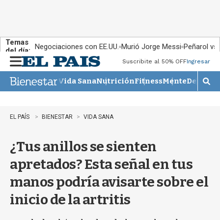
Temas
Negociaciones con EE.UU.
Murió Jorge Messi
Peñarol vs
del día:
Suscribite al 50% OFF
Ingresar
M
e
Vida Sana
Nutrición
Fitness
Mente
Descans
n
M
u
o
s
t
EL PAÍS
BIENESTAR
VIDA SANA
r
a
¿Tus anillos se sienten
r
b
apretados? Esta señal en tus
�
s
manos podría avisarte sobre el
q
u
inicio de la artritis
e
d