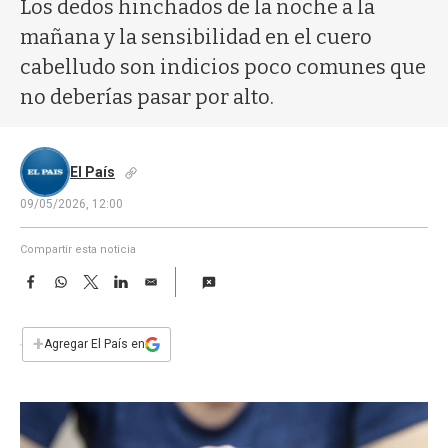
a
Los dedos hinchados de la noche a la
mañana y la sensibilidad en el cuero
cabelludo son indicios poco comunes que
no deberías pasar por alto.
El País
09/05/2026, 12:00
Compartir esta noticia
F
W
T
L
E
a
h
w
i
m
c
a
i
n
a
e
t
t
k
i
+
Agregar El País en
b
s
t
e
l
o
A
e
d
o
p
r
I
k
p
n