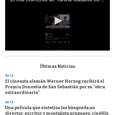
0
s
e
c
Últimas Noticias
o
n
02:12
d
El cineasta alemán Werner Herzog recibirá el
s
o
Premio Donostia de San Sebastián por su "obra
f
extraordinaria"
3
3
s
02:12
e
Una película que sintetiza las búsqueda un
c
director, escritor y montajista uruguayo, cinéfilo
o