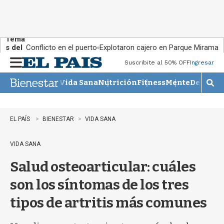
Tema
s del
Conflicto en el puerto
Explotaron cajero en Parque Miramar
día:
Suscribite al 50% OFF
Ingresar
M
e
Vida Sana
Nutrición
Fitness
Mente
Descans
n
M
u
o
s
t
EL PAÍS
BIENESTAR
VIDA SANA
r
a
VIDA SANA
r
b
Salud osteoarticular: cuáles
�
s
son los síntomas de los tres
q
u
tipos de artritis más comunes
e
d