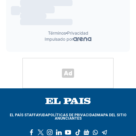
EL PAÍS STAFF
AYUDA
POLÍTICAS DE PRIVACIDAD
MAPA DEL SITIO
ANUNCIANTES
f
t
i
l
y
t
g
w
t