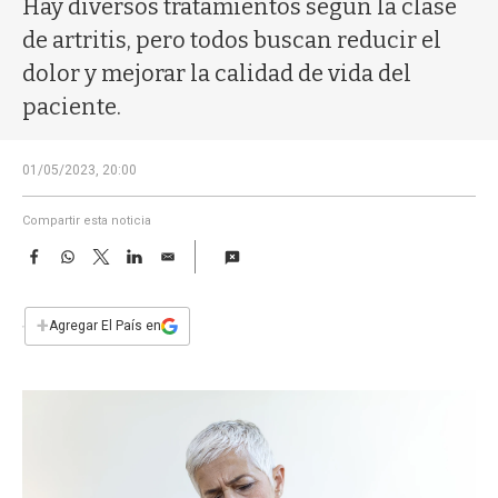
Hay diversos tratamientos según la clase
a
de artritis, pero todos buscan reducir el
dolor y mejorar la calidad de vida del
paciente.
01/05/2023, 20:00
Compartir esta noticia
F
W
T
L
E
a
h
w
i
m
c
a
i
n
a
e
t
t
k
i
+
Agregar El País en
b
s
t
e
l
o
A
e
d
o
p
r
I
k
p
n