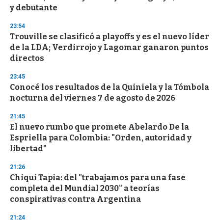
n
y debutante
d
s
23:54
Trouville se clasificó a playoffs y es el nuevo líder
de la LDA; Verdirrojo y Lagomar ganaron puntos
directos
23:45
Conocé los resultados de la Quiniela y la Tómbola
nocturna del viernes 7 de agosto de 2026
21:45
El nuevo rumbo que promete Abelardo De la
Espriella para Colombia: "Orden, autoridad y
libertad"
21:26
Chiqui Tapia: del "trabajamos para una fase
completa del Mundial 2030" a teorías
conspirativas contra Argentina
21:24