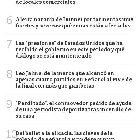
de locales comerciales
6
Alerta naranja de Inumet por tormentas muy
fuertes y severas: qué zonas están afectadas
7
Las "presiones" de Estados Unidos que ha
recibido el gobierno en este período y qué
diálogo se está manteniendo
8
Leo Jaime: de la marca que alcanzó en
apenas cuatro partidos en Peñarol al MVP de
la final con más que gambetas
9
"Perdí todo": el conmovedor pedido de ayuda
de una periodista deportiva tras incendio de
su casa
10
Del ballet a la eficacia: las claves de la
goleada de Peñarol a Wanderers para