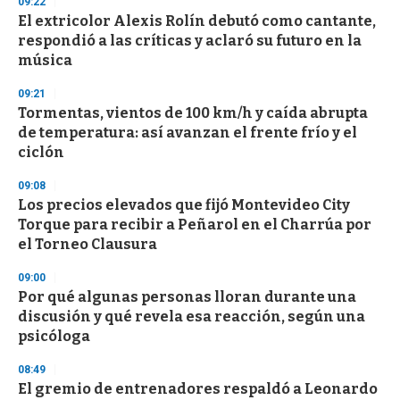
09:22
d
El extricolor Alexis Rolín debutó como cantante,
s
o
respondió a las críticas y aclaró su futuro en la
f
música
3
3
s
09:21
e
Tormentas, vientos de 100 km/h y caída abrupta
c
de temperatura: así avanzan el frente frío y el
o
n
ciclón
d
s
09:08
Los precios elevados que fijó Montevideo City
Torque para recibir a Peñarol en el Charrúa por
el Torneo Clausura
09:00
Por qué algunas personas lloran durante una
discusión y qué revela esa reacción, según una
psicóloga
08:49
El gremio de entrenadores respaldó a Leonardo