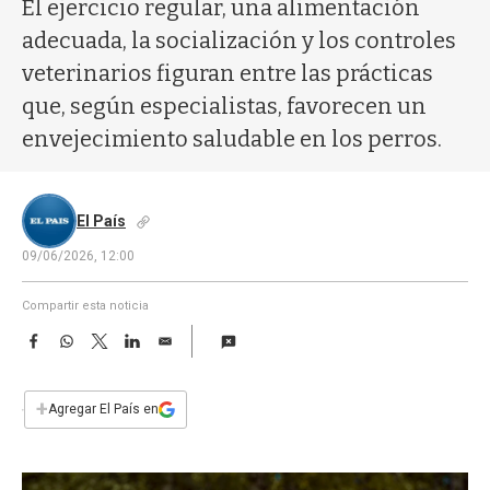
a
El ejercicio regular, una alimentación
adecuada, la socialización y los controles
veterinarios figuran entre las prácticas
que, según especialistas, favorecen un
envejecimiento saludable en los perros.
El País
09/06/2026, 12:00
Compartir esta noticia
F
W
T
L
E
a
h
w
i
m
c
a
i
n
a
e
t
t
k
i
+
Agregar El País en
b
s
t
e
l
o
A
e
d
o
p
r
I
k
p
n