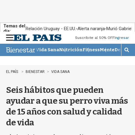
Temas del
Relación Uruguay - EE.UU.
Alerta naranja
Murió Gabriel 
día:
Suscribite al 50% OFF
Ingresar
M
e
Vida Sana
Nutrición
Fitness
Mente
Descans
n
M
u
o
s
t
EL PAÍS
BIENESTAR
VIDA SANA
r
a
Seis hábitos que pueden
r
b
ayudar a que su perro viva más
�
s
de 15 años con salud y calidad
q
u
de vida
e
d