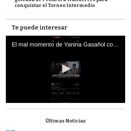
conquistar el Torneo Intermedio
Te puede interesar
El mal momento de Yanina Gasañol con un hincha argentino en "Subrayado"
0
s
e
c
Últimas Noticias
o
n