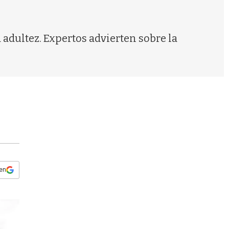
s
q
u
e
adultez. Expertos advierten sobre la
d
a
 en