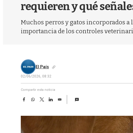
requieren y qué señales
Muchos perros y gatos incorporados a l
importancia de los controles veterinar
El País
02/06/2026, 08:32
Compartir esta noticia
F
W
T
L
E
a
h
w
i
m
c
a
i
n
a
e
t
t
k
i
b
s
t
e
l
o
A
e
d