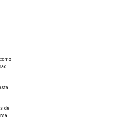
como
mas
esta
os de
orea