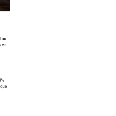
otas
o es
74%
 que