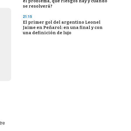
el problema, qué riesgos hay y cuándo
se resolverá?
21:15
El primer gol del argentino Leonel
Jaime en Peñarol: en una final y con
una definición de lujo
tre