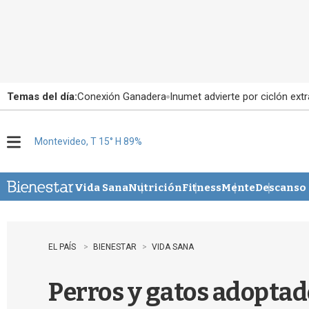
Temas del día:
Conexión Ganadera
Inumet advierte por ciclón extr
Montevideo, T 15° H 89%
M
e
n
u
Vida Sana
Nutrición
Fitness
Mente
Descanso
EL PAÍS
BIENESTAR
VIDA SANA
Perros y gatos adoptad