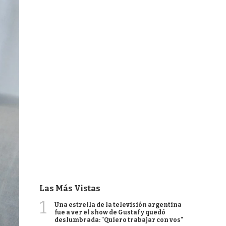
Las Más Vistas
1
Una estrella de la televisión argentina
fue a ver el show de Gustaf y quedó
deslumbrada: "Quiero trabajar con vos"