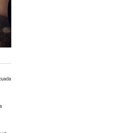
ecuada
a