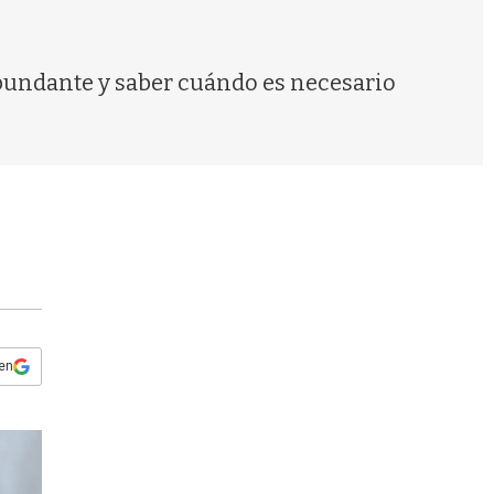
s
q
u
e
abundante y saber cuándo es necesario
d
a
 en