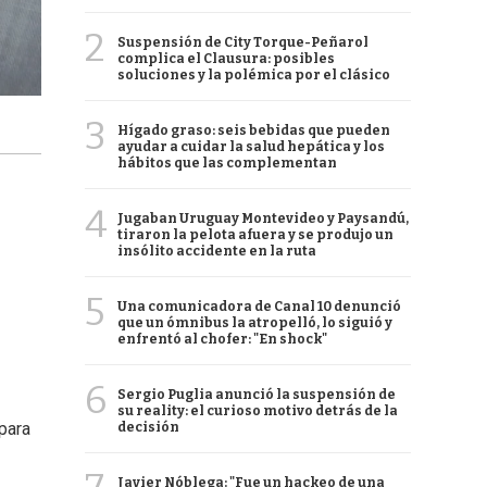
2
Suspensión de City Torque-Peñarol
complica el Clausura: posibles
soluciones y la polémica por el clásico
3
Hígado graso: seis bebidas que pueden
ayudar a cuidar la salud hepática y los
hábitos que las complementan
4
Jugaban Uruguay Montevideo y Paysandú,
tiraron la pelota afuera y se produjo un
insólito accidente en la ruta
5
Una comunicadora de Canal 10 denunció
que un ómnibus la atropelló, lo siguió y
enfrentó al chofer: "En shock"
6
Sergio Puglia anunció la suspensión de
su reality: el curioso motivo detrás de la
para
decisión
Javier Nóblega: "Fue un hackeo de una