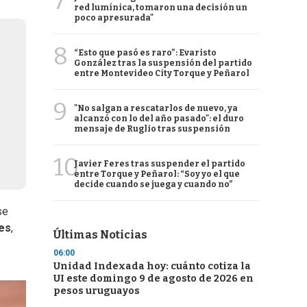
7
red lumínica, tomaron una decisión un
poco apresurada"
8
“Esto que pasó es raro”: Evaristo
González tras la suspensión del partido
entre Montevideo City Torque y Peñarol
9
"No salgan a rescatarlos de nuevo, ya
alcanzó con lo del año pasado": el duro
mensaje de Ruglio tras suspensión
10
Javier Feres tras suspender el partido
entre Torque y Peñarol: “Soy yo el que
decide cuando se juega y cuando no”
se
ves
,
Últimas Noticias
06:00
Unidad Indexada hoy: cuánto cotiza la
UI este domingo 9 de agosto de 2026 en
pesos uruguayos