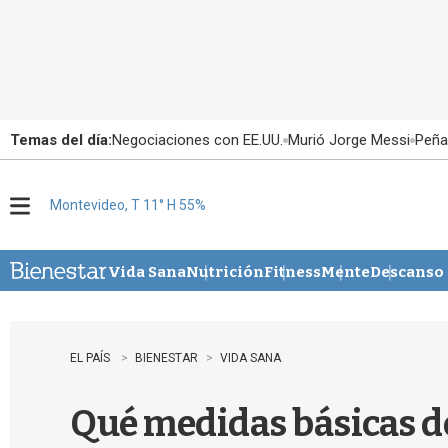
Temas del día:
Negociaciones con EE.UU.
Murió Jorge Messi
Peña
Montevideo, T 11° H 55%
M
e
n
u
Vida Sana
Nutrición
Fitness
Mente
Descanso
EL PAÍS
BIENESTAR
VIDA SANA
Qué medidas básicas de