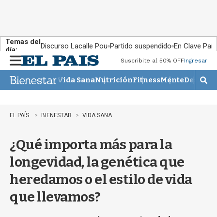
Temas del
Discurso Lacalle Pou
Partido suspendido
En Clave País
día:
Suscribite al 50% OFF
Ingresar
M
e
Vida Sana
Nutrición
Fitness
Mente
Descans
n
M
u
o
s
t
EL PAÍS
BIENESTAR
VIDA SANA
r
a
¿Qué importa más para la
r
b
longevidad, la genética que
�
s
heredamos o el estilo de vida
q
u
que llevamos?
e
d