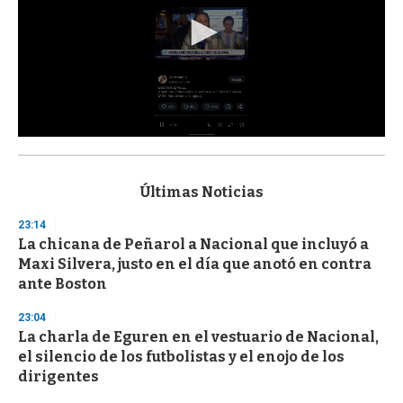
0
s
e
c
Últimas Noticias
o
n
23:14
d
La chicana de Peñarol a Nacional que incluyó a
s
o
Maxi Silvera, justo en el día que anotó en contra
f
ante Boston
3
3
s
23:04
e
La charla de Eguren en el vestuario de Nacional,
c
el silencio de los futbolistas y el enojo de los
o
n
dirigentes
d
s