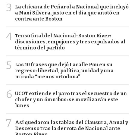
3
La chicana de Peñarol a Nacional que incluyó
a Maxi Silvera, justo en el día que anotó en
contra ante Boston
4
Tenso final del Nacional-Boston River:
discusiones, empujones y tres expulsados al
término del partido
5
Las 10 frases que dejó Lacalle Pou en su
regreso: libertad, política, unidad y una
mirada “menos ortodoxa”
6
UCOT extiende el paro tras el secuestro de un
chofer y un ómnibus: se movilizarán este
lunes
7
Así quedaron las tablas del Clausura, Anual y
Descenso tras la derrota de Nacional ante
Boston River