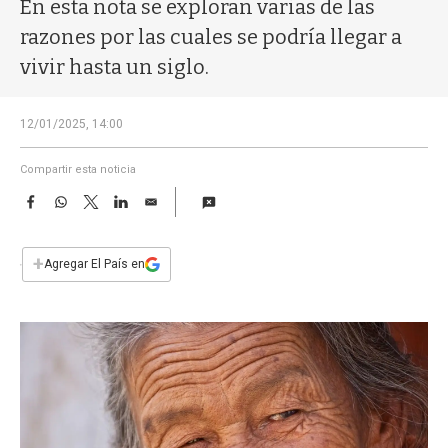
a
En esta nota se exploran varias de las
razones por las cuales se podría llegar a
vivir hasta un siglo.
12/01/2025, 14:00
Compartir esta noticia
F
W
T
L
E
a
h
w
i
m
c
a
i
n
a
e
t
t
k
i
+
Agregar El País en
b
s
t
e
l
o
A
e
d
o
p
r
I
k
p
n