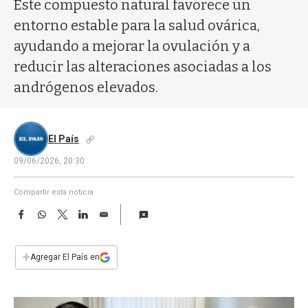
a
Este compuesto natural favorece un
entorno estable para la salud ovárica,
ayudando a mejorar la ovulación y a
reducir las alteraciones asociadas a los
andrógenos elevados.
El País
09/06/2026, 20:30
Compartir esta noticia
F
W
T
L
E
a
h
w
i
m
c
a
i
n
a
e
t
t
k
i
+
Agregar El País en
b
s
t
e
l
o
A
e
d
o
p
r
I
k
p
n