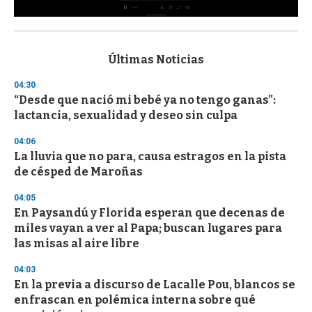
0
s
e
c
Últimas Noticias
o
n
04:30
d
“Desde que nació mi bebé ya no tengo ganas”:
s
o
lactancia, sexualidad y deseo sin culpa
f
3
04:06
3
s
La lluvia que no para, causa estragos en la pista
e
de césped de Maroñas
c
o
04:05
n
d
En Paysandú y Florida esperan que decenas de
s
miles vayan a ver al Papa; buscan lugares para
las misas al aire libre
04:03
En la previa a discurso de Lacalle Pou, blancos se
enfrascan en polémica interna sobre qué