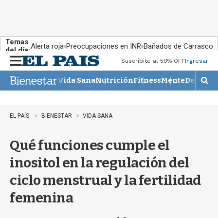
Temas
Alerta roja
Preocupaciones en INR
Bañados de Carrasco
del día:
Suscribite al 50% OFF
Ingresar
M
e
Vida Sana
Nutrición
Fitness
Mente
Descans
n
M
u
o
s
t
EL PAÍS
BIENESTAR
VIDA SANA
r
a
Qué funciones cumple el
r
b
inositol en la regulación del
�
s
ciclo menstrual y la fertilidad
q
u
femenina
e
d