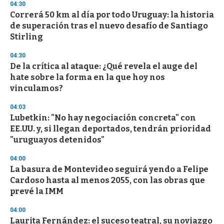
s
04:30
e
Correrá 50 km al día por todo Uruguay: la historia
c
de superación tras el nuevo desafío de Santiago
o
n
Stirling
d
s
04:30
De la crítica al ataque: ¿Qué revela el auge del
hate sobre la forma en la que hoy nos
vinculamos?
04:03
Lubetkin: "No hay negociación concreta" con
EE.UU. y, si llegan deportados, tendrán prioridad
"uruguayos detenidos"
04:00
La basura de Montevideo seguirá yendo a Felipe
Cardoso hasta al menos 2055, con las obras que
prevé la IMM
04:00
Laurita Fernández: el suceso teatral, su noviazgo