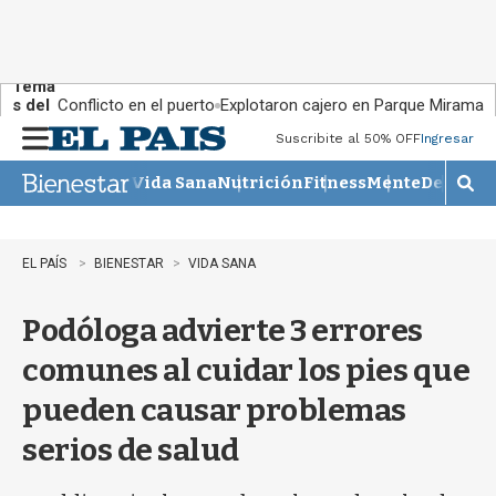
Tema
s del
Conflicto en el puerto
Explotaron cajero en Parque Miramar
día:
Suscribite al 50% OFF
Ingresar
M
e
Vida Sana
Nutrición
Fitness
Mente
Descans
n
M
u
o
s
t
EL PAÍS
BIENESTAR
VIDA SANA
r
a
Podóloga advierte 3 errores
r
b
comunes al cuidar los pies que
�
s
pueden causar problemas
q
u
serios de salud
e
d