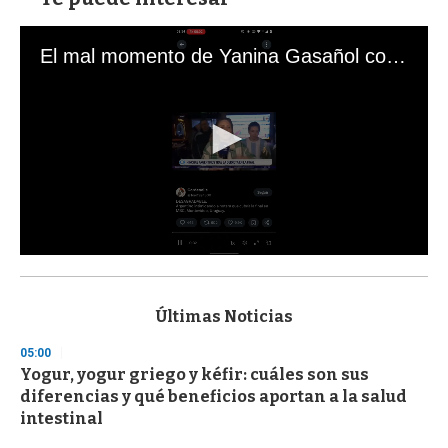
El mal momento de Yanina Gasañol con un hincha argentino en "Subrayado"
0
s
e
c
Últimas Noticias
o
n
05:00
d
Yogur, yogur griego y kéfir: cuáles son sus
s
o
diferencias y qué beneficios aportan a la salud
f
intestinal
3
3