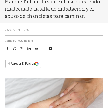
a
Maddie Tait alerta sobre el uso de calzado
inadecuado, la falta de hidratación y el
abuso de chancletas para caminar.
28/07/2025, 10:00
Compartir esta noticia
F
W
T
L
E
a
h
w
i
m
c
a
i
n
a
e
t
t
k
i
+
Agregar El País en
b
s
t
e
l
o
A
e
d
o
p
r
I
k
p
n