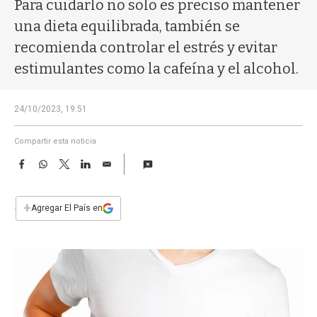
a
Para cuidarlo no solo es preciso mantener
una dieta equilibrada, también se
recomienda controlar el estrés y evitar
estimulantes como la cafeína y el alcohol.
24/10/2023, 19:51
Compartir esta noticia
F
W
T
L
E
a
h
w
i
m
c
a
i
n
a
e
t
t
k
i
+
Agregar El País en
b
s
t
e
l
o
A
e
d
o
p
r
I
k
p
n