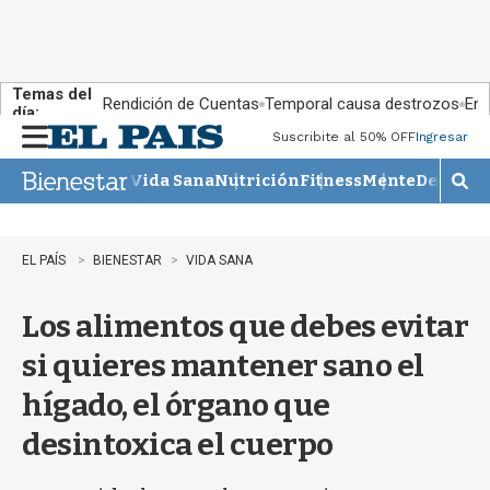
Temas del
Rendición de Cuentas
Temporal causa destrozos
En 
día:
Suscribite al 50% OFF
Ingresar
M
e
Vida Sana
Nutrición
Fitness
Mente
Descans
n
M
u
o
s
t
EL PAÍS
BIENESTAR
VIDA SANA
r
a
Los alimentos que debes evitar
r
b
si quieres mantener sano el
�
s
hígado, el órgano que
q
u
desintoxica el cuerpo
e
d