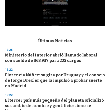
0
s
e
c
Últimas Noticias
o
n
13:25
d
Ministerio del Interior abrió llamado laboral
s
o
con sueldo de $63.937 para 223 cargos
f
3
13:22
3
s
Florencia Núñez: su gira por Uruguay y el consejo
e
de Jorge Drexler que la impulsó a probar suerte
c
en Madrid
o
n
d
13:22
s
El tercer país más pequeño del planeta oficializó
su cambio de nombre y gentilicio: cómo se