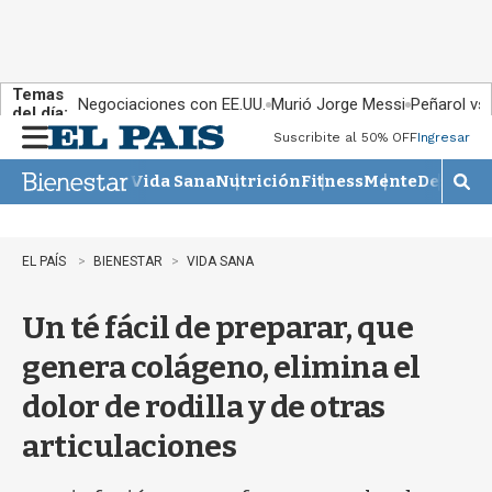
Temas
Negociaciones con EE.UU.
Murió Jorge Messi
Peñarol vs
del día:
Suscribite al 50% OFF
Ingresar
M
e
Vida Sana
Nutrición
Fitness
Mente
Descans
n
M
u
o
s
t
EL PAÍS
BIENESTAR
VIDA SANA
r
a
Un té fácil de preparar, que
r
b
genera colágeno, elimina el
�
s
dolor de rodilla y de otras
q
u
articulaciones
e
d