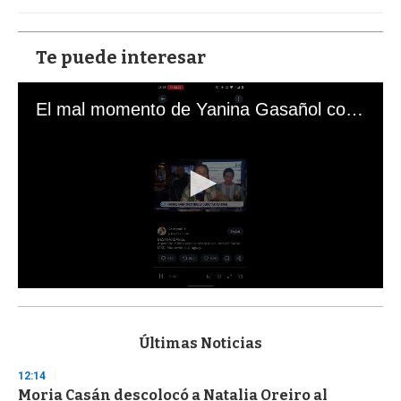
Te puede interesar
El mal momento de Yanina Gasañol con un hincha argentino en "Subrayado"
0
s
e
c
Últimas Noticias
o
n
12:14
d
Moria Casán descolocó a Natalia Oreiro al
s