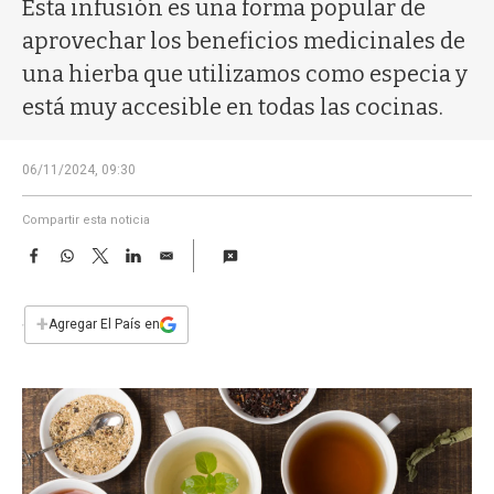
a
Esta infusión es una forma popular de
aprovechar los beneficios medicinales de
una hierba que utilizamos como especia y
está muy accesible en todas las cocinas.
06/11/2024, 09:30
Compartir esta noticia
F
W
T
L
E
a
h
w
i
m
c
a
i
n
a
e
t
t
k
i
+
Agregar El País en
b
s
t
e
l
o
A
e
d
o
p
r
I
k
p
n