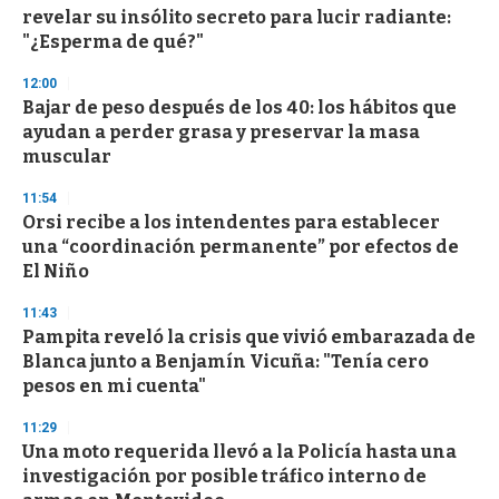
o
revelar su insólito secreto para lucir radiante:
f
"¿Esperma de qué?"
3
3
s
12:00
e
Bajar de peso después de los 40: los hábitos que
c
ayudan a perder grasa y preservar la masa
o
n
muscular
d
s
11:54
Orsi recibe a los intendentes para establecer
una “coordinación permanente” por efectos de
El Niño
11:43
Pampita reveló la crisis que vivió embarazada de
Blanca junto a Benjamín Vicuña: "Tenía cero
pesos en mi cuenta"
11:29
Una moto requerida llevó a la Policía hasta una
investigación por posible tráfico interno de