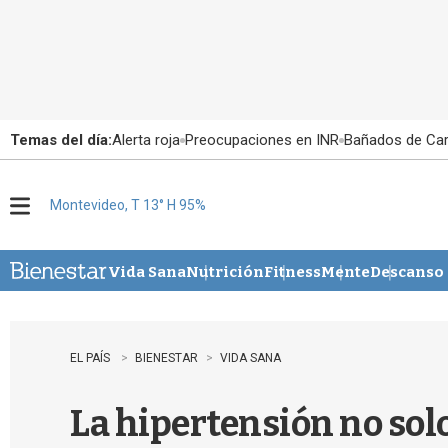
Temas del día:
Alerta roja
Preocupaciones en INR
Bañados de Ca
Montevideo, T 13° H 95%
M
e
n
u
Vida Sana
Nutrición
Fitness
Mente
Descanso
EL PAÍS
BIENESTAR
VIDA SANA
La hipertensión no sol