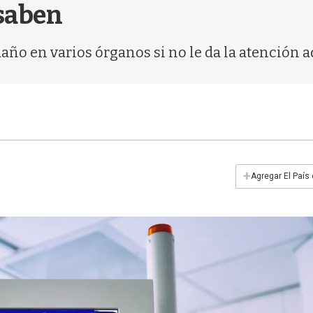
 saben
daño en varios órganos si no le da la atención 
+
Agregar El País