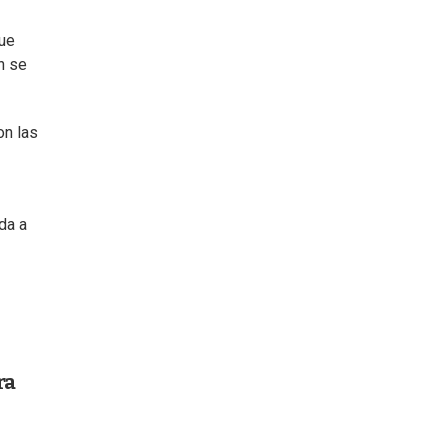
que
n se
on las
da a
ra