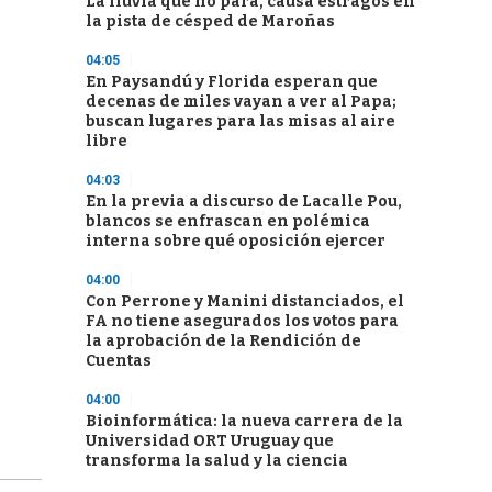
La lluvia que no para, causa estragos en
la pista de césped de Maroñas
04:05
En Paysandú y Florida esperan que
decenas de miles vayan a ver al Papa;
buscan lugares para las misas al aire
libre
04:03
En la previa a discurso de Lacalle Pou,
blancos se enfrascan en polémica
interna sobre qué oposición ejercer
04:00
Con Perrone y Manini distanciados, el
FA no tiene asegurados los votos para
la aprobación de la Rendición de
Cuentas
04:00
Bioinformática: la nueva carrera de la
Universidad ORT Uruguay que
transforma la salud y la ciencia