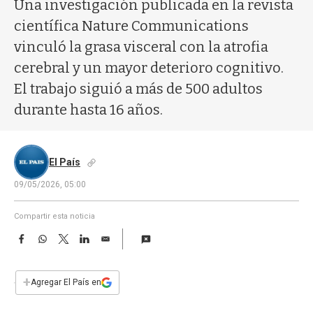
a
Una investigación publicada en la revista
científica Nature Communications
vinculó la grasa visceral con la atrofia
cerebral y un mayor deterioro cognitivo.
El trabajo siguió a más de 500 adultos
durante hasta 16 años.
El País
09/05/2026, 05:00
Compartir esta noticia
F
W
T
L
E
a
h
w
i
m
c
a
i
n
a
e
t
t
k
i
+
Agregar El País en
b
s
t
e
l
o
A
e
d