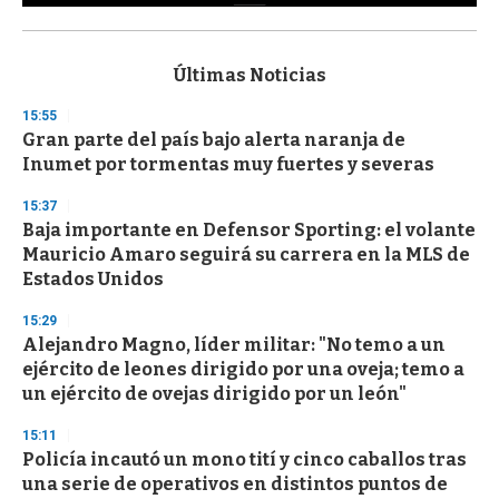
0
s
e
c
Últimas Noticias
o
n
15:55
d
Gran parte del país bajo alerta naranja de
s
o
Inumet por tormentas muy fuertes y severas
f
3
15:37
3
s
Baja importante en Defensor Sporting: el volante
e
Mauricio Amaro seguirá su carrera en la MLS de
c
Estados Unidos
o
n
d
15:29
s
Alejandro Magno, líder militar: "No temo a un
ejército de leones dirigido por una oveja; temo a
un ejército de ovejas dirigido por un león"
15:11
Policía incautó un mono tití y cinco caballos tras
una serie de operativos en distintos puntos de