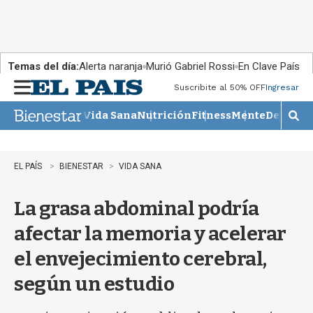
Temas del día:
Alerta naranja
Murió Gabriel Rossi
En Clave País
Suscribite al 50% OFF
Ingresar
M
e
Vida Sana
Nutrición
Fitness
Mente
Descans
n
M
u
o
s
t
EL PAÍS
BIENESTAR
VIDA SANA
r
a
La grasa abdominal podría
r
b
afectar la memoria y acelerar
�
s
el envejecimiento cerebral,
q
u
según un estudio
e
d