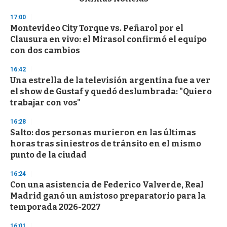
o
n
17:00
d
Montevideo City Torque vs. Peñarol por el
s
o
Clausura en vivo: el Mirasol confirmó el equipo
f
con dos cambios
3
3
s
16:42
e
Una estrella de la televisión argentina fue a ver
c
el show de Gustaf y quedó deslumbrada: "Quiero
o
n
trabajar con vos"
d
s
16:28
Salto: dos personas murieron en las últimas
horas tras siniestros de tránsito en el mismo
punto de la ciudad
16:24
Con una asistencia de Federico Valverde, Real
Madrid ganó un amistoso preparatorio para la
temporada 2026-2027
16:01