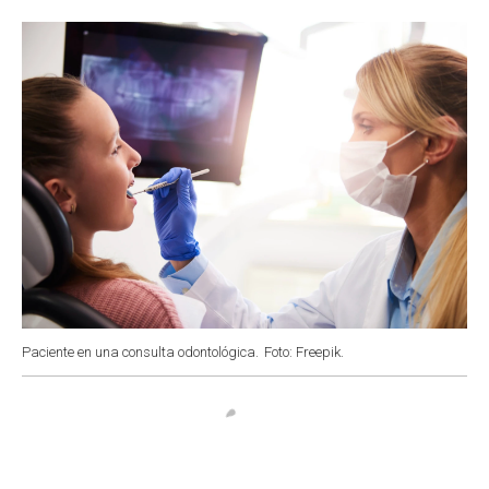
o
p
r
I
k
p
n
Paciente en una consulta odontológica.
Foto: Freepik.