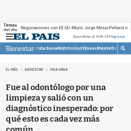
Temas
Negociaciones con EE.UU.
Murió Jorge Messi
Peñarol vs
del día:
Suscribite al 50% OFF
Ingresar
M
e
Vida Sana
Nutrición
Fitness
Mente
Descans
n
M
u
o
s
t
EL PAÍS
BIENESTAR
VIDA SANA
r
a
Fue al odontólogo por una
r
b
limpieza y salió con un
�
s
diagnóstico inesperado: por
q
u
qué esto es cada vez más
e
d
común