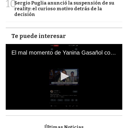
10
Sergio Puglia anunció la suspensión de su
reality: el curioso motivo detrás de la
decisión
Te puede interesar
El mal momento de Yanina Gasañol con un hincha argentino en "Subrayado"
0
s
e
c
Últimas Noticias