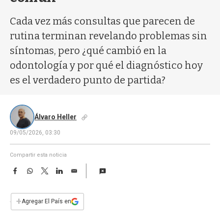
a
Cada vez más consultas que parecen de
rutina terminan revelando problemas sin
síntomas, pero ¿qué cambió en la
odontología y por qué el diagnóstico hoy
es el verdadero punto de partida?
Álvaro Heller
09/05/2026, 03:30
Compartir esta noticia
F
W
T
L
E
a
h
w
i
m
c
a
i
n
a
e
t
t
k
i
+
Agregar El País en
b
s
t
e
l
o
A
e
d