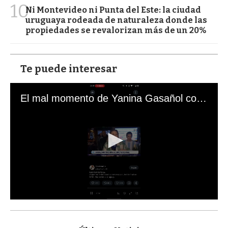
10
Ni Montevideo ni Punta del Este: la ciudad
uruguaya rodeada de naturaleza donde las
propiedades se revalorizan más de un 20%
Te puede interesar
El mal momento de Yanina Gasañol con un hincha argentino en "Subrayado"
0
s
e
c