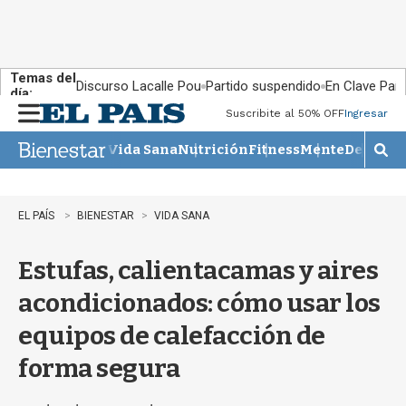
Temas del
Discurso Lacalle Pou
Partido suspendido
En Clave País
día:
Suscribite al 50% OFF
Ingresar
M
e
Vida Sana
Nutrición
Fitness
Mente
Descans
n
M
u
o
s
t
EL PAÍS
BIENESTAR
VIDA SANA
r
a
Estufas, calientacamas y aires
r
b
acondicionados: cómo usar los
�
s
equipos de calefacción de
q
u
forma segura
e
d