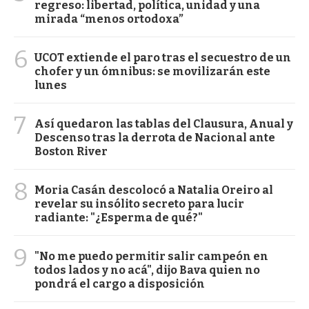
regreso: libertad, política, unidad y una
mirada “menos ortodoxa”
6
UCOT extiende el paro tras el secuestro de un
chofer y un ómnibus: se movilizarán este
lunes
7
Así quedaron las tablas del Clausura, Anual y
Descenso tras la derrota de Nacional ante
Boston River
8
Moria Casán descolocó a Natalia Oreiro al
revelar su insólito secreto para lucir
radiante: "¿Esperma de qué?"
9
"No me puedo permitir salir campeón en
todos lados y no acá", dijo Bava quien no
pondrá el cargo a disposición