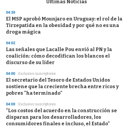
Últimas Noticias
o
n
04:30
d
El MSP aprobó Mounjaro en Uruguay: el rol de la
s
o
Tirzepatida en la obesidad y por qué no es una
f
droga mágica
3
3
s
04:02
e
Las señales que Lacalle Pou envió al PN y la
c
coalición: cómo decodifican los blancos el
o
n
discurso de su líder
d
s
04:00
Exclusivo suscriptores
El secretario del Tesoro de Estados Unidos
sostiene que la creciente brecha entre ricos y
pobres "ha terminado"
04:00
Exclusivo suscriptores
"Los costos del acuerdo en la construcción se
disparan para los desarrolladores, los
consumidores finales e incluso, el Estado"