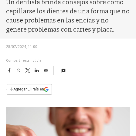
a
Un dentista brinda consejos sobre cómo
cepillarse los dientes de una forma que no
cause problemas en las encías y no
genere problemas con caries y placa.
25/07/2024, 11:00
Compartir esta noticia
F
W
T
L
E
a
h
w
i
m
c
a
i
n
a
e
t
t
k
i
+
Agregar El País en
b
s
t
e
l
o
A
e
d
o
p
r
I
k
p
n