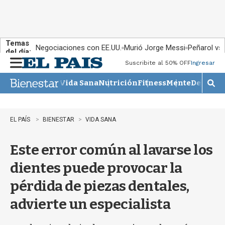
Temas
Negociaciones con EE.UU.
Murió Jorge Messi
Peñarol vs
del día:
Suscribite al 50% OFF
Ingresar
M
e
Vida Sana
Nutrición
Fitness
Mente
Descans
n
M
u
o
s
t
EL PAÍS
BIENESTAR
VIDA SANA
r
a
Este error común al lavarse los
r
b
dientes puede provocar la
�
s
pérdida de piezas dentales,
q
u
advierte un especialista
e
d