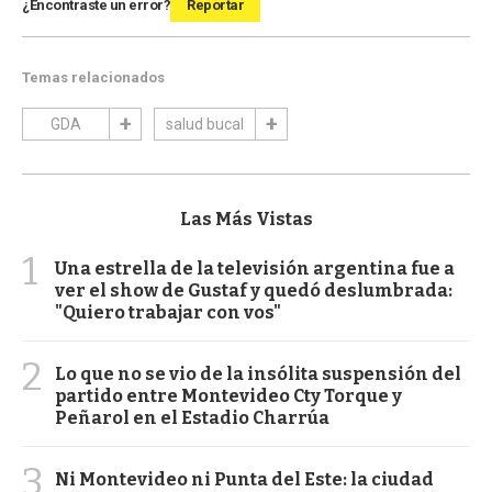
¿Encontraste un error?
Reportar
Temas relacionados
GDA
salud bucal
Las Más Vistas
1
Una estrella de la televisión argentina fue a
ver el show de Gustaf y quedó deslumbrada:
"Quiero trabajar con vos"
2
Lo que no se vio de la insólita suspensión del
partido entre Montevideo Cty Torque y
Peñarol en el Estadio Charrúa
3
Ni Montevideo ni Punta del Este: la ciudad