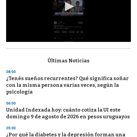
0
s
e
c
Últimas Noticias
o
n
08:00
d
¿Tenés sueños recurrentes? Qué significa soñar
s
o
con la misma persona varias veces, según la
f
psicología
3
3
s
06:00
e
Unidad Indexada hoy: cuánto cotiza la UI este
c
domingo 9 de agosto de 2026 en pesos uruguayos
o
n
d
05:00
s
¿Por qué la diabetes y la depresión forman una