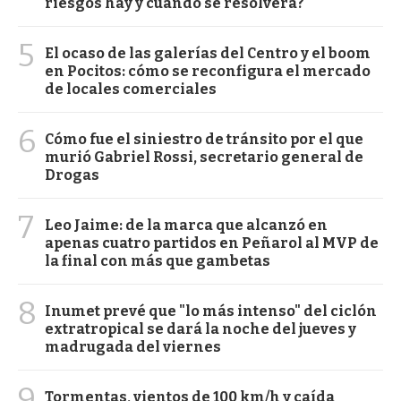
riesgos hay y cuándo se resolverá?
5
El ocaso de las galerías del Centro y el boom
en Pocitos: cómo se reconfigura el mercado
de locales comerciales
6
Cómo fue el siniestro de tránsito por el que
murió Gabriel Rossi, secretario general de
Drogas
7
Leo Jaime: de la marca que alcanzó en
apenas cuatro partidos en Peñarol al MVP de
la final con más que gambetas
8
Inumet prevé que "lo más intenso" del ciclón
extratropical se dará la noche del jueves y
madrugada del viernes
9
Tormentas, vientos de 100 km/h y caída