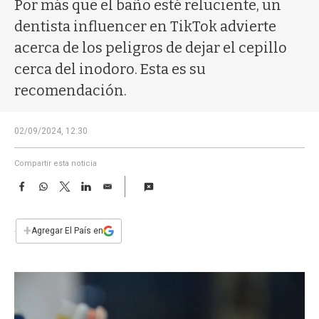
a
Por más que el baño esté reluciente, un
dentista influencer en TikTok advierte
acerca de los peligros de dejar el cepillo
cerca del inodoro. Esta es su
recomendación.
02/09/2024, 12:30
Compartir esta noticia
F
W
T
L
E
a
h
w
i
m
c
a
i
n
a
e
t
t
k
i
+
Agregar El País en
b
s
t
e
l
o
A
e
d
o
p
r
I
k
p
n