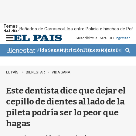
Temas
Bañados de Carrasco
Líos entre Policía e hinchas de Peña
del día:
Suscribite al 50% OFF
Ingresar
M
e
Vida Sana
Nutrición
Fitness
Mente
Descans
n
M
u
o
s
t
EL PAÍS
BIENESTAR
VIDA SANA
r
a
Este dentista dice que dejar el
r
b
cepillo de dientes al lado de la
�
s
pileta podría ser lo peor que
q
u
hagas
e
d