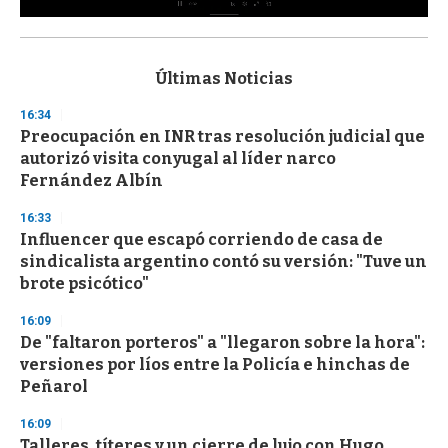
0
s
e
c
Últimas Noticias
o
n
16:34
d
Preocupación en INR tras resolución judicial que
s
o
autorizó visita conyugal al líder narco
f
Fernández Albín
3
3
s
16:33
e
Influencer que escapó corriendo de casa de
c
sindicalista argentino contó su versión: "Tuve un
o
n
brote psicótico"
d
s
16:09
De "faltaron porteros" a "llegaron sobre la hora":
versiones por líos entre la Policía e hinchas de
Peñarol
16:09
Talleres, títeres y un cierre de lujo con Hugo