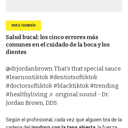
Salud bucal: los cinco errores más
comunes en el cuidado de la boca y los
dientes
@drjordanbrown
That’s that special sauce
#learnontiktok
#dentistsoftiktok
#doctorsoftiktok
#blacktiktok
#trending
#healthyliving
♬ original sound - Dr.
Jordan Brown, DDS
Según el profesional, cada vez que alguien tira de la
cadena del
inodoro con la tapa abierta
, la fuerza