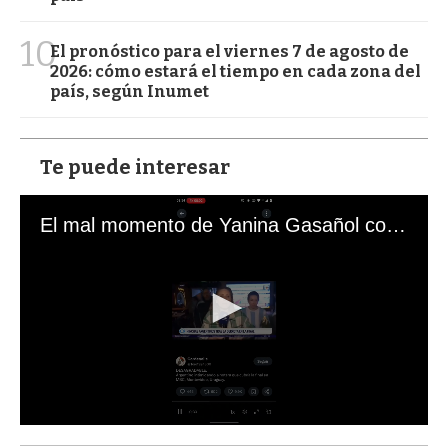
10
El pronóstico para el viernes 7 de agosto de
2026: cómo estará el tiempo en cada zona del
país, según Inumet
Te puede interesar
El mal momento de Yanina Gasañol con un hincha argentino en "Subrayado"
0
s