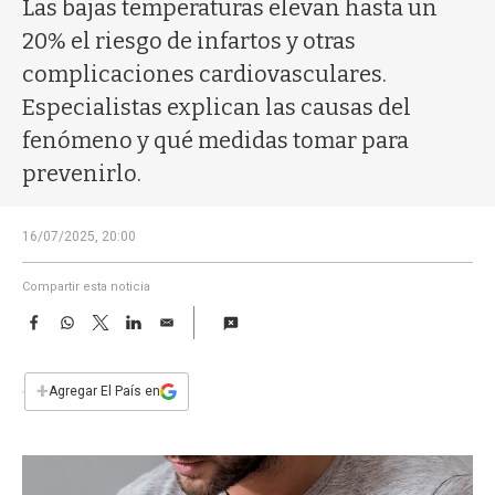
a
Las bajas temperaturas elevan hasta un
20% el riesgo de infartos y otras
complicaciones cardiovasculares.
Especialistas explican las causas del
fenómeno y qué medidas tomar para
prevenirlo.
16/07/2025, 20:00
Compartir esta noticia
F
W
T
L
E
a
h
w
i
m
c
a
i
n
a
e
t
t
k
i
+
Agregar El País en
b
s
t
e
l
o
A
e
d
o
p
r
I
k
p
n