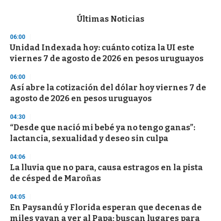
e
c
Últimas Noticias
o
n
06:00
d
Unidad Indexada hoy: cuánto cotiza la UI este
s
o
viernes 7 de agosto de 2026 en pesos uruguayos
f
3
06:00
3
s
Así abre la cotización del dólar hoy viernes 7 de
e
agosto de 2026 en pesos uruguayos
c
o
04:30
n
d
“Desde que nació mi bebé ya no tengo ganas”:
s
lactancia, sexualidad y deseo sin culpa
04:06
La lluvia que no para, causa estragos en la pista
de césped de Maroñas
04:05
En Paysandú y Florida esperan que decenas de
miles vayan a ver al Papa; buscan lugares para