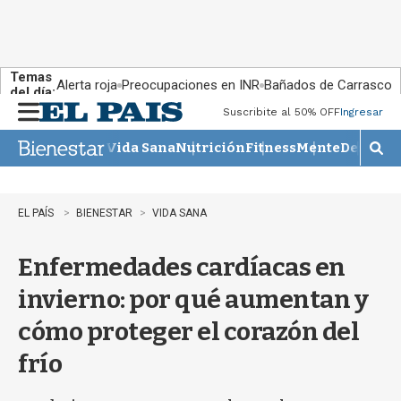
Temas
Alerta roja
Preocupaciones en INR
Bañados de Carrasco
del día:
Suscribite al 50% OFF
Ingresar
M
e
Vida Sana
Nutrición
Fitness
Mente
Descans
n
M
u
o
s
t
EL PAÍS
BIENESTAR
VIDA SANA
r
a
Enfermedades cardíacas en
r
b
invierno: por qué aumentan y
�
s
cómo proteger el corazón del
q
u
frío
e
d