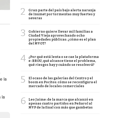
2
Gran parte del país bajo alerta naranja
de Inumet por tormentas muy fuertes y
severas
3
Gobierno quiere llevar mil familias a
Ciudad Vieja aprovechando ocho
propiedades públicas: ¿cómo es el plan
del MVOT?
4
¿Por qué está lenta o se cae la plataforma
e-BROU, qué alcance tiene el problema,
qué riesgos hay y cuándo se resolverá?
n
5
El ocaso de las galerías del Centro y el
e la
boom en Pocitos: cómo se reconfigura el
mercado de locales comerciales
 la
6
Leo Jaime: de la marca que alcanzó en
apenas cuatro partidos en Peñarol al
MVP de la final con más que gambetas