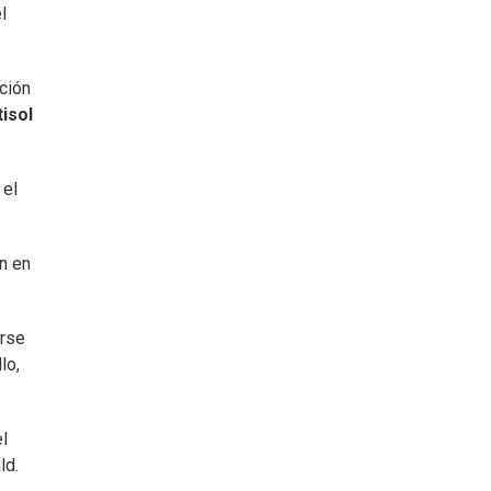
l
ción
tisol
 el
n en
irse
lo,
el
ld.