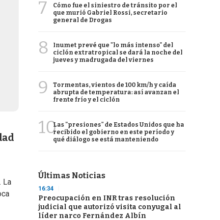
7
Cómo fue el siniestro de tránsito por el
que murió Gabriel Rossi, secretario
general de Drogas
8
Inumet prevé que "lo más intenso" del
ciclón extratropical se dará la noche del
jueves y madrugada del viernes
9
Tormentas, vientos de 100 km/h y caída
abrupta de temperatura: así avanzan el
frente frío y el ciclón
10
Las "presiones" de Estados Unidos que ha
recibido el gobierno en este período y
dad
qué diálogo se está manteniendo
Últimas Noticias
. La
16:34
oca
Preocupación en INR tras resolución
judicial que autorizó visita conyugal al
líder narco Fernández Albín