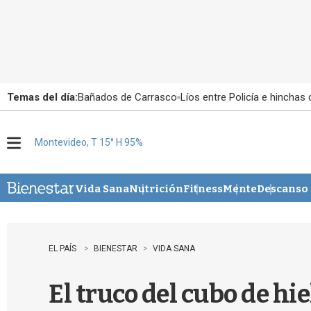
Temas del día:
Bañados de Carrasco
Líos entre Policía e hinchas
Montevideo, T 15° H 95%
M
e
n
u
Vida Sana
Nutrición
Fitness
Mente
Descanso
EL PAÍS
BIENESTAR
VIDA SANA
El truco del cubo de hi