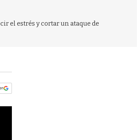
s
q
u
e
cir el estrés y cortar un ataque de
d
a
 en