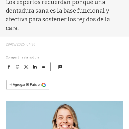
a
Los expertos recuerdan por qué una
dentadura sana es la base funcional y
afectiva para sostener los tejidos de la
cara.
28/05/2026, 04:30
Compartir esta noticia
F
W
T
L
E
a
h
w
i
m
c
a
i
n
a
e
t
t
k
i
+
Agregar El País en
b
s
t
e
l
o
A
e
d
o
p
r
I
k
p
n