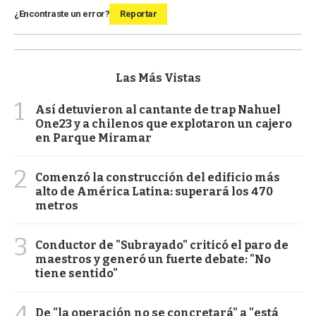
¿Encontraste un error?
Reportar
Las Más Vistas
1
Así detuvieron al cantante de trap Nahuel
One23 y a chilenos que explotaron un cajero
en Parque Miramar
2
Comenzó la construcción del edificio más
alto de América Latina: superará los 470
metros
3
Conductor de "Subrayado" criticó el paro de
maestros y generó un fuerte debate: "No
tiene sentido"
4
De "la operación no se concretará" a "está