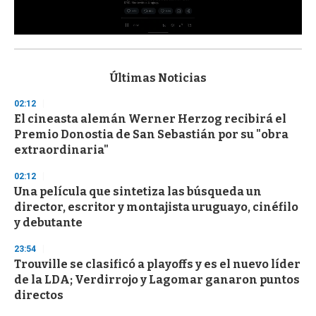
0
s
e
c
Últimas Noticias
o
n
02:12
d
El cineasta alemán Werner Herzog recibirá el
s
o
Premio Donostia de San Sebastián por su "obra
f
extraordinaria"
3
3
s
02:12
e
Una película que sintetiza las búsqueda un
c
director, escritor y montajista uruguayo, cinéfilo
o
n
y debutante
d
s
23:54
Trouville se clasificó a playoffs y es el nuevo líder
de la LDA; Verdirrojo y Lagomar ganaron puntos
directos