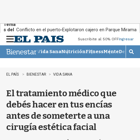
Tema
s del
Conflicto en el puerto
Explotaron cajero en Parque Miramar
día:
Suscribite al 50% OFF
Ingresar
M
e
Vida Sana
Nutrición
Fitness
Mente
Descans
n
M
u
o
s
t
EL PAÍS
BIENESTAR
VIDA SANA
r
a
El tratamiento médico que
r
b
debés hacer en tus encías
�
s
antes de someterte a una
q
u
cirugía estética facial
e
d