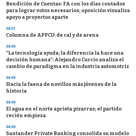
s
Rendición de Cuentas: FA con los días contados
e
para lograr votos necesarios; oposición visualiza
c
apoyo a proyectos aparte
o
n
d
04:01
s
Columna de APPCU: de cal y de arena
04:00
“La tecnología ayuda; la diferencia la hace una
decisión humana”: Alejandro Curcio analiza el
cambio de paradigma en la industria automotriz
04:00
Hacia la faena de novillos más jóvenes de la
historia
04:00
El agua en el norte aprieta pizarras; el partido
recién empieza
04:00
Santander Private Banking consolida su modelo