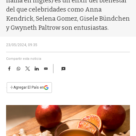
llama en inglés) es un elixir del bienestar
a
del que celebridades como Anna
Kendrick, Selena Gomez, Gisele Bündchen
y Gwyneth Paltrow son entusiastas.
23/05/2024, 09:35
Compartir esta noticia
F
W
T
L
E
a
h
w
i
m
c
a
i
n
a
e
t
t
k
i
+
Agregar El País en
b
s
t
e
l
o
A
e
d
o
p
r
I
k
p
n