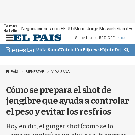
Temas
Negociaciones con EE.UU.
Murió Jorge Messi
Peñarol vs
del día:
Suscribite al 50% OFF
Ingresar
M
e
Vida Sana
Nutrición
Fitness
Mente
Descans
n
M
u
o
s
t
EL PAÍS
BIENESTAR
VIDA SANA
r
a
Cómo se prepara el shot de
r
b
jengibre que ayuda a controlar
�
s
el peso y evitar los resfríos
q
u
e
Hoy en día, el ginger shot (como se lo
d