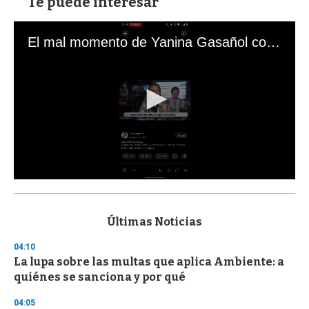
Te puede interesar
El mal momento de Yanina Gasañol con un hincha argentino en "Subrayado"
0
s
e
c
Últimas Noticias
o
n
04:10
d
La lupa sobre las multas que aplica Ambiente: a
s
o
quiénes se sanciona y por qué
f
3
04:05
3