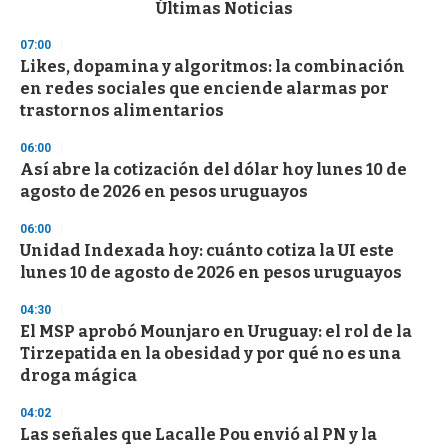
c
Últimas Noticias
o
n
07:00
d
Likes, dopamina y algoritmos: la combinación
s
o
en redes sociales que enciende alarmas por
f
trastornos alimentarios
3
3
s
06:00
e
Así abre la cotización del dólar hoy lunes 10 de
c
agosto de 2026 en pesos uruguayos
o
n
d
06:00
s
Unidad Indexada hoy: cuánto cotiza la UI este
lunes 10 de agosto de 2026 en pesos uruguayos
04:30
El MSP aprobó Mounjaro en Uruguay: el rol de la
Tirzepatida en la obesidad y por qué no es una
droga mágica
04:02
Las señales que Lacalle Pou envió al PN y la