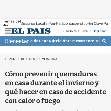
Temas del
Discurso Lacalle Pou
Partido suspendido
En Clave País
día:
Suscribite al 50% OFF
Ingresar
M
e
Vida Sana
Nutrición
Fitness
Mente
Descans
n
M
u
o
s
t
EL PAÍS
BIENESTAR
VIDA SANA
r
a
Cómo prevenir quemaduras
r
b
en casa durante el invierno y
�
s
qué hacer en caso de accidente
q
u
con calor o fuego
e
d