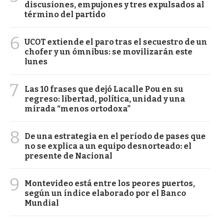
discusiones, empujones y tres expulsados al
término del partido
6
UCOT extiende el paro tras el secuestro de un
chofer y un ómnibus: se movilizarán este
lunes
7
Las 10 frases que dejó Lacalle Pou en su
regreso: libertad, política, unidad y una
mirada “menos ortodoxa”
8
De una estrategia en el período de pases que
no se explica a un equipo desnorteado: el
presente de Nacional
9
Montevideo está entre los peores puertos,
según un índice elaborado por el Banco
Mundial