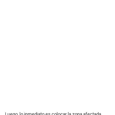
Luego, lo inmediato es colocar la zona afectada