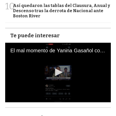
10
Así quedaron las tablas del Clausura, Anual y
Descenso tras la derrota de Nacional ante
Boston River
Te puede interesar
El mal momento de Yanina Gasañol con un hincha argentino en "Subrayado"
0
s
e