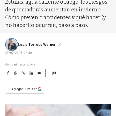
a
Estufas, agua caliente o fuego: los riesgos
de quemaduras aumentan en invierno.
Cómo prevenir accidentes y qué hacer (y
no hacer) si ocurren, paso a paso.
Lucía Torroba Werner
27/07/2025, 04:30
Compartir esta noticia
F
W
T
L
E
a
h
w
i
m
c
a
i
n
a
e
t
t
k
i
+
Agregar El País en
b
s
t
e
l
o
A
e
d
o
p
r
I
k
p
n