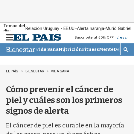
Temas del
Relación Uruguay - EE.UU.
Alerta naranja
Murió Gabriel 
día:
Suscribite al 50% OFF
Ingresar
M
e
Vida Sana
Nutrición
Fitness
Mente
Descans
n
M
u
o
s
t
EL PAÍS
BIENESTAR
VIDA SANA
r
a
Cómo prevenir el cáncer de
r
b
piel y cuáles son los primeros
�
s
signos de alerta
q
u
e
El cáncer de piel es curable en la mayoría
d