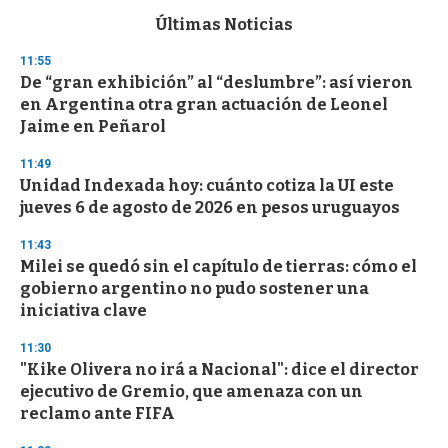
e
c
Últimas Noticias
o
n
11:55
d
De “gran exhibición” al “deslumbre”: así vieron
s
o
en Argentina otra gran actuación de Leonel
f
Jaime en Peñarol
3
3
s
11:49
e
Unidad Indexada hoy: cuánto cotiza la UI este
c
jueves 6 de agosto de 2026 en pesos uruguayos
o
n
d
11:43
s
Milei se quedó sin el capítulo de tierras: cómo el
gobierno argentino no pudo sostener una
iniciativa clave
11:30
"Kike Olivera no irá a Nacional": dice el director
ejecutivo de Gremio, que amenaza con un
reclamo ante FIFA