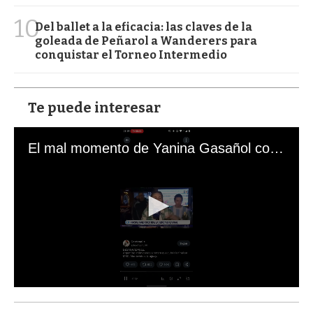
10
Del ballet a la eficacia: las claves de la
goleada de Peñarol a Wanderers para
conquistar el Torneo Intermedio
Te puede interesar
El mal momento de Yanina Gasañol con un hincha argentino en "Subrayado"
0
s